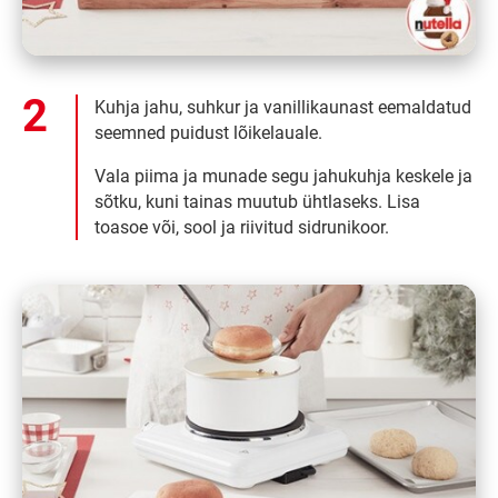
Kuhja jahu, suhkur ja vanillikaunast eemaldatud
seemned puidust lõikelauale.
Vala piima ja munade segu jahukuhja keskele ja
sõtku, kuni tainas muutub ühtlaseks. Lisa
toasoe või, sool ja riivitud sidrunikoor.