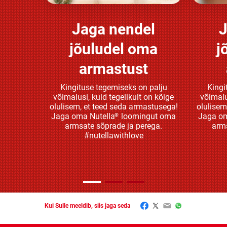
Jaga nendel
J
Avasta rohkem
jõuludel oma
j
armastust
Kingituse tegemiseks on palju
Kingi
võimalusi, kuid tegelikult on kõige
võimalu
olulisem, et teed seda armastusega!
olulisem
Jaga oma Nutella
loomingut oma
Jaga om
®
armsate sõprade ja perega.
arms
#nutellawithlove
Facebook
Twitter
Email
WhatsApp
Kui Sulle meeldib, siis jaga seda