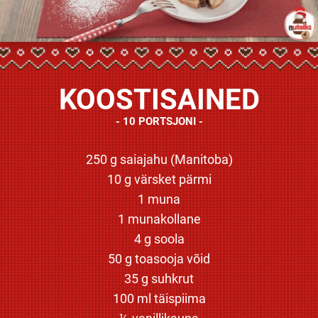
KOOSTISAINED
10 PORTSJONI
250 g saiajahu (Manitoba)
10 g värsket pärmi
1 muna
1 munakollane
4 g soola
50 g toasooja võid
35 g suhkrut
100 ml täispiima