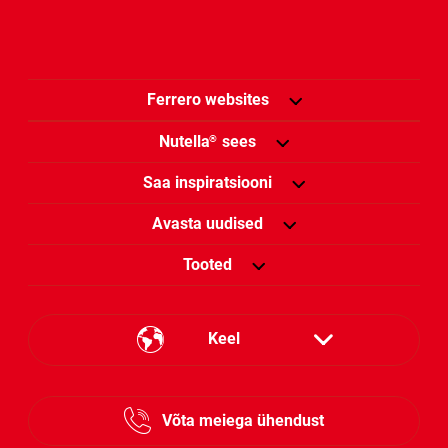
Ferrero websites
Nutella
sees
®
Saa inspiratsiooni
Avasta uudised
Tooted
Keel
Estonian
Võta meiega ühendust
Lithuanian