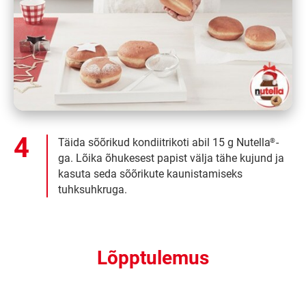
Täida sõõrikud kondiitrikoti abil 15 g Nutella
-
®
ga. Lõika õhukesest papist välja tähe kujund ja
kasuta seda sõõrikute kaunistamiseks
tuhksuhkruga.
Lõpptulemus