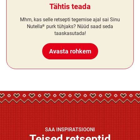
Tähtis teada
Mhm, kas selle retsepti tegemise ajal sai Sinu
Nutella
purk tühjaks? Nüüd saad seda
®
taaskasutada!
Avasta rohkem
SAA INSPIRATSIOONI
Teised retseptid