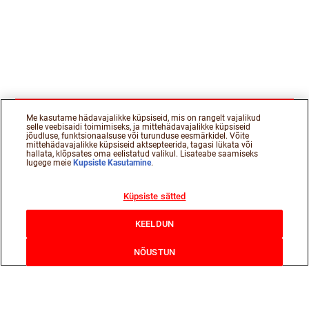
Me kasutame hädavajalikke küpsiseid, mis on rangelt vajalikud
selle veebisaidi toimimiseks, ja mittehädavajalikke küpsiseid
jõudluse, funktsionaalsuse või turunduse eesmärkidel. Võite
mittehädavajalikke küpsiseid aktsepteerida, tagasi lükata või
hallata, klõpsates oma eelistatud valikul. Lisateabe saamiseks
lugege meie
Kupsiste Kasutamine
.
Küpsiste sätted
KEELDUN
NÕUSTUN