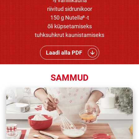
½ vanillikauna
riivitud sidrunikoor
150 g Nutella
-t
®
õli küpsetamiseks
tuhksuhkrut kaunistamiseks
Laadi alla PDF
SAMMUD