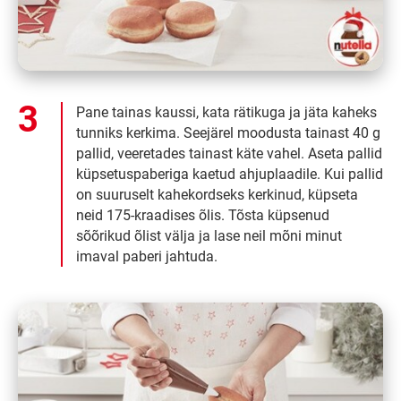
Pane tainas kaussi, kata rätikuga ja jäta kaheks
tunniks kerkima. Seejärel moodusta tainast 40 g
pallid, veeretades tainast käte vahel. Aseta pallid
küpsetuspaberiga kaetud ahjuplaadile. Kui pallid
on suuruselt kahekordseks kerkinud, küpseta
neid 175-kraadises õlis. Tõsta küpsenud
sõõrikud õlist välja ja lase neil mõni minut
imaval paberi jahtuda.