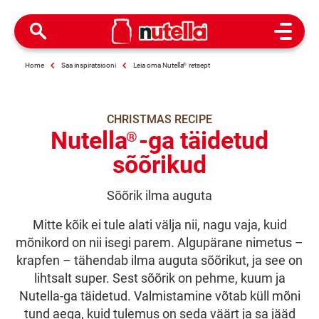
Open M
Home
Saa inspiratsiooni
Leia oma Nutella
®
retsept
CHRISTMAS RECIPE
Nutella
-ga täidetud
®
sõõrikud
Sõõrik ilma auguta
Mitte kõik ei tule alati välja nii, nagu vaja, kuid
mõnikord on nii isegi parem. Algupärane nimetus –
krapfen – tähendab ilma auguta sõõrikut, ja see on
lihtsalt super. Sest sõõrik on pehme, kuum ja
Nutella-ga täidetud. Valmistamine võtab küll mõni
tund aega, kuid tulemus on seda väärt ja sa jääd