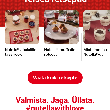
Nutella
Jõululille
Nutella
muffinite
Mini-tiramisu
®
®
tassikook
retsept
Nutella
-ga
®
Vaata kõiki retsepte
Valmista. Jaga. Üllata.
#nutellawithlove