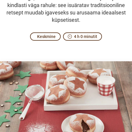
kindlasti väga rahule: see isuäratav traditsiooniline
retsept muudab igaveseks su arusaama ideaalsest
küpsetisest.
Keskmine
4 h 0 minutit