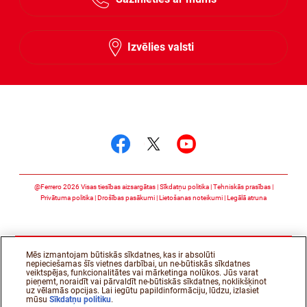
Lithuanian
Latvian
Izvēlies valsti
Follow us on
Follow us on facebook
Follow us on twitte
Follow us on y
@Ferrero 2026 Visas tiesības aizsargātas
Sīkdatņu politika
Tehniskās prasības
Privātuma politika
Drošības pasākumi
Lietošanas noteikumi
Legālā atruna
Mēs izmantojam būtiskās sīkdatnes, kas ir absolūti
nepieciešamas šīs vietnes darbībai, un ne-būtiskās sīkdatnes
veiktspējas, funkcionalitātes vai mārketinga nolūkos. Jūs varat
pieņemt, noraidīt vai pārvaldīt ne-būtiskās sīkdatnes, noklikšķinot
uz vēlamās opcijas. Lai iegūtu papildinformāciju, lūdzu, izlasiet
mūsu
Sīkdatņu politiku
.