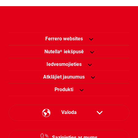
Ferrero websites
Nutella
iekšpusē
®
Iedvesmojieties
Atklājiet jaunumus
Produkti
Valoda
Estonian
Sazinieties ar mums