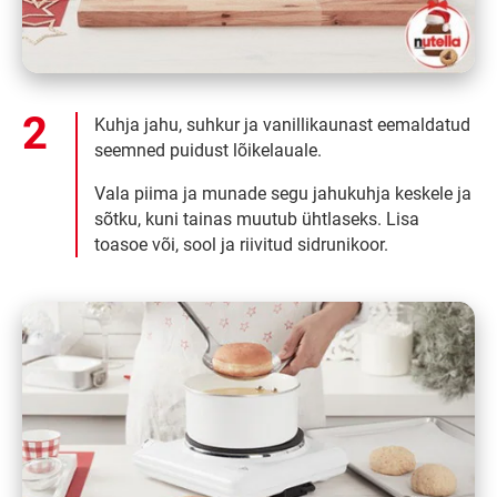
Kuhja jahu, suhkur ja vanillikaunast eemaldatud
seemned puidust lõikelauale.
Vala piima ja munade segu jahukuhja keskele ja
sõtku, kuni tainas muutub ühtlaseks. Lisa
toasoe või, sool ja riivitud sidrunikoor.