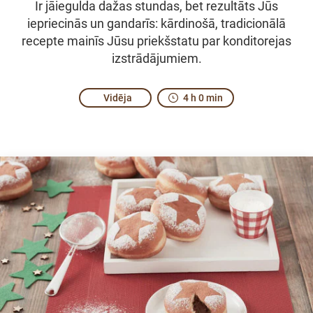
Ir jāiegulda dažas stundas, bet rezultāts Jūs
iepriecinās un gandarīs: kārdinošā, tradicionālā
recepte mainīs Jūsu priekšstatu par konditorejas
izstrādājumiem.
Vidēja
4 h 0 min