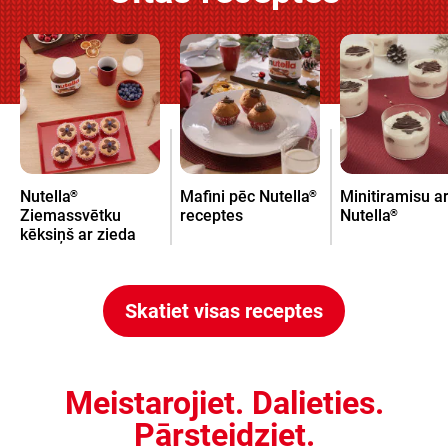
Nutella
Mafini pēc Nutella
Minitiramisu a
®
®
Ziemassvētku
receptes
Nutella
®
kēksiņš ar zieda
dekoru
Skatiet visas receptes
Meistarojiet. Dalieties.
Pārsteidziet.