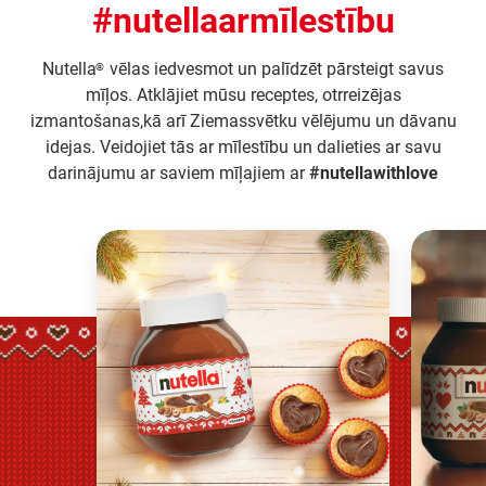
#nutellaarmīlestību
Nutella
vēlas iedvesmot un palīdzēt pārsteigt savus
®
mīļos. Atklājiet mūsu receptes, otrreizējas
izmantošanas,kā arī Ziemassvētku vēlējumu un dāvanu
idejas. Veidojiet tās ar mīlestību un dalieties ar savu
darinājumu ar saviem mīļajiem ar
#nutellawithlove