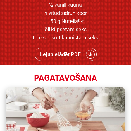
½ vanillikauna
riivitud sidrunikoor
150 g Nutella
-t
®
õli küpsetamiseks
tuhksuhkrut kaunistamiseks
Lejupielādēt PDF
PAGATAVOŠANA