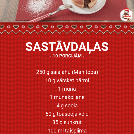
SASTĀVDAĻAS
10 PORCIJĀM
250 g saiajahu (Manitoba)
10 g värsket pärmi
1 muna
1 munakollane
4 g soola
50 g toasooja võid
35 g suhkrut
100 ml täispiima