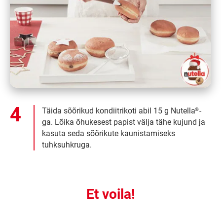
Täida sõõrikud kondiitrikoti abil 15 g Nutella
-
®
ga. Lõika õhukesest papist välja tähe kujund ja
kasuta seda sõõrikute kaunistamiseks
tuhksuhkruga.
Et voila!