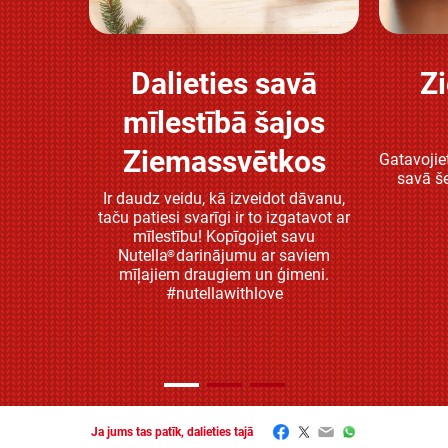
Dalieties savā
Z
Atklājiet vairāk
mīlestībā šajos
Ziemassvētkos
Gatavojiet
savā še
Ir daudz veidu, kā izveidot dāvanu,
taču patiesi svarīgi ir to izgatavot ar
mīlestību! Kopīgojiet savu
Nutella
darinājumu ar saviem
®
mīļajiem draugiem un ģimeni.
#nutellawithlove
Facebook
Twitter
Email
WhatsApp
Ja jums tas patīk, dalieties tajā