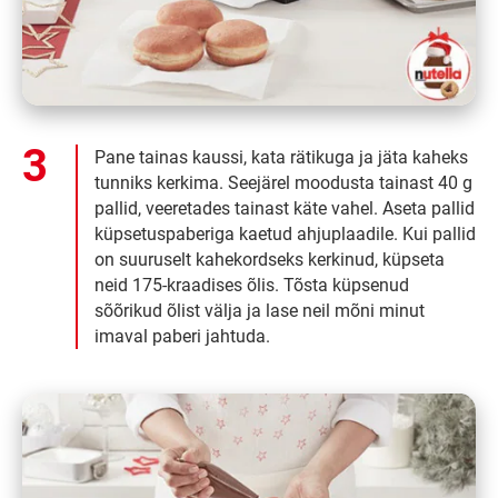
Pane tainas kaussi, kata rätikuga ja jäta kaheks
tunniks kerkima. Seejärel moodusta tainast 40 g
pallid, veeretades tainast käte vahel. Aseta pallid
küpsetuspaberiga kaetud ahjuplaadile. Kui pallid
on suuruselt kahekordseks kerkinud, küpseta
neid 175-kraadises õlis. Tõsta küpsenud
sõõrikud õlist välja ja lase neil mõni minut
imaval paberi jahtuda.