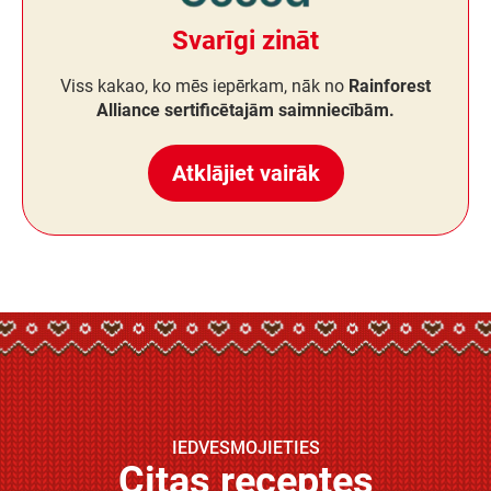
Svarīgi zināt
Viss kakao, ko mēs iepērkam, nāk no
Rainforest
Alliance sertificētajām saimniecībām.
Atklājiet vairāk
IEDVESMOJIETIES
Citas receptes