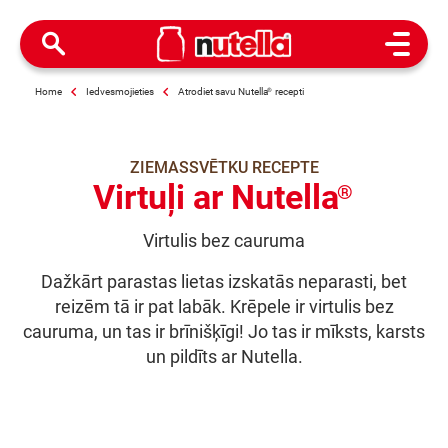
Open M
Home
Iedvesmojieties
Atrodiet savu Nutella
®
recepti
ZIEMASSVĒTKU RECEPTE
Virtuļi ar Nutella
®
Virtulis bez cauruma
Dažkārt parastas lietas izskatās neparasti, bet
reizēm tā ir pat labāk. Krēpele ir virtulis bez
cauruma, un tas ir brīnišķīgi! Jo tas ir mīksts, karsts
un pildīts ar Nutella.