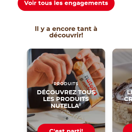
Voir tous les engagements
Il y a encore tant à
découvrir!
PRODUITS
DÉCOUVREZ TOUS
L
LES PRODUITS
CR
NUTELLA
®
C'est parti!