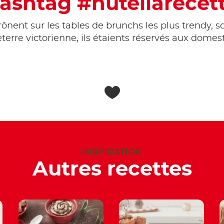
ashtag #nutellarecet
rônent sur les tables de brunchs les plus trendy, so
eterre victorienne, ils étaients réservés aux domes
INSPIRATION
Autres recettes