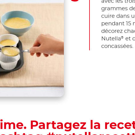
avec les tro
grammes de 
cuire dans u
pendant 15 m
décorez cha
®
Nutella
et 
concassées.
time. Partagez la rece