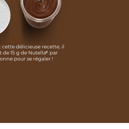
 cette délicieuse recette, il
it de 15 g de Nutella
par
®
onne pour se régaler !