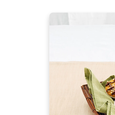
The ultimate trio.
Muffins conceal ver