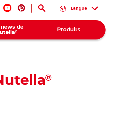
Langue
is nous sur facebook
Suis nous sur youtube
Suis nous sur pinterest
 news de
Produits
®
utella
Nutella
®
atsApp