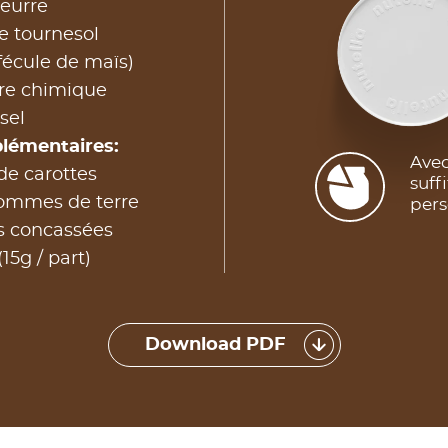
eurre
e tournesol
fécule de maïs)
ure chimique
sel
plémentaires:
Avec
de carottes
suff
pommes de terre
pers
s concassées
15g / part)
Download PDF