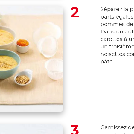
Séparez la p
parts égales
pommes de te
Dans un autr
carottes à u
un troisième
noisettes co
pâte.
Garnissez d