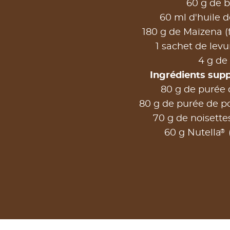
60 g de b
60 ml d'huile d
180 g de Maïzena (
1 sachet de lev
4 g de 
Ingrédients sup
80 g de purée 
80 g de purée de 
70 g de noisette
®
60 g Nutella
(