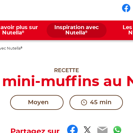
Su
avoir plus sur
Inspiration avec
Les
®
®
Nutella
Nutella
N
vec Nutella
®
RECETTE
 mini-muffins au 
Moyen
45 min
Facebook
Twitter
Email
Wh
Partagez sur