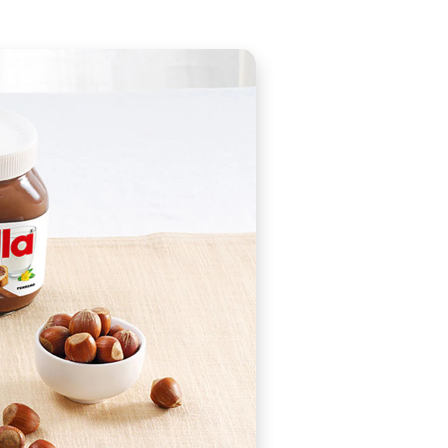
d eaten by domestic staff of England's old Victorian soc