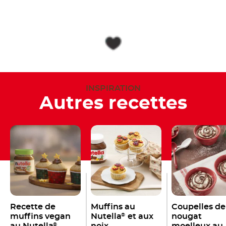
INSPIRATION
Autres recettes
Recette de
Muffins au
Coupelles de
muffins vegan
Nutella
et aux
nougat
®
au Nutella
noix
moelleux au
®