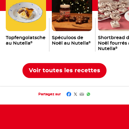
Topfengolatsche
Spéculoos de
Shortbread 
au Nutella
Noël au Nutella
Noël fourrés
®
®
Nutella
®
Voir toutes les recettes
Facebook
Twitter
Email
WhatsApp
Partagez sur