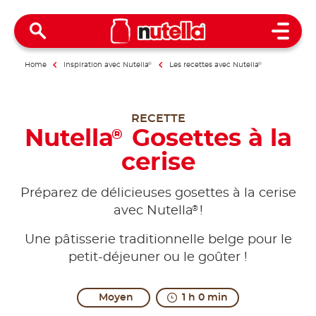
Open 
Home
Inspiration avec Nutella
®
Les recettes avec Nutella
®
RECETTE
Nutella
Gosettes à la
®
cerise
Préparez de délicieuses gosettes à la cerise
®
avec Nutella
!
Une pâtisserie traditionnelle belge pour le
petit-déjeuner ou le goûter !
Moyen
1 h 0 min