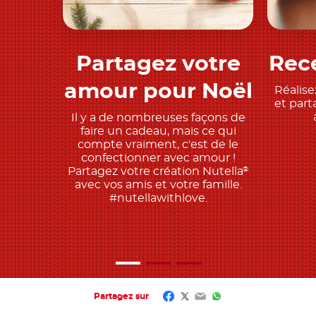
Partagez votre
Rece
Découvrez
amour pour Noël
Réalise
et part
Il y a de nombreuses façons de
faire un cadeau, mais ce qui
compte vraiment, c'est de le
confectionner avec amour !
Partagez votre création Nutella
®
avec vos amis et votre famille.
#nutellawithlove.
Facebook
Twitter
Email
WhatsApp
Partagez sur