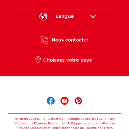
Langue
French
Nous contacter
Dutch
Choissez votre pays
Suis nous sur
Suis nous sur faceb
Suis nous sur yo
Suis nous sur
@Ferrero 2026 All rights reserved.
Politique de cookies
Conditions
d’utilisation
Données Techniques
Politique de confidentialité
Les
Mesures Techniques et Organisationnelles de Sécurité de Ferrero