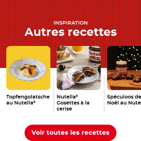
INSPIRATION
Autres recettes
Topfengolatsche
Nutella
Spéculoos d
®
au Nutella
Gosettes à la
Noël au Nute
®
cerise
Voir toutes les recettes