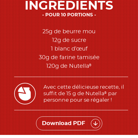
INGRÉDIENTS
POUR 10 PORTIONS
25g de beurre mou
12g de sucre
1 blanc d’œuf
30g de farine tamisée
®
120g de Nutella
Avec cette délicieuse recette, il
suffit de 15 g de Nutella
par
®
personne pour se régaler !
Download PDF