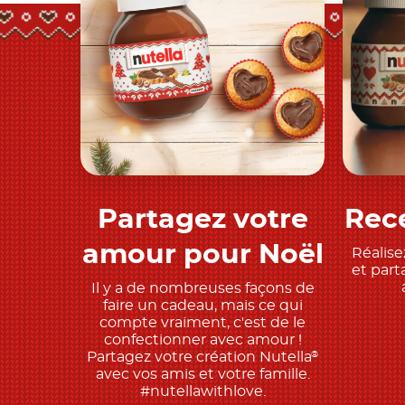
Partagez votre
Rece
Découvrez
amour pour Noël
Réalise
et part
Il y a de nombreuses façons de
faire un cadeau, mais ce qui
compte vraiment, c'est de le
confectionner avec amour !
Partagez votre création Nutella
®
avec vos amis et votre famille.
#nutellawithlove.