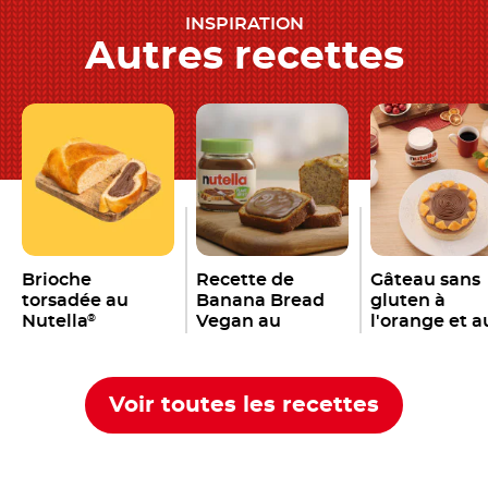
INSPIRATION
Autres recettes
Brioche
Recette de
Gâteau sans
torsadée au
Banana Bread
gluten à
Nutella
Vegan au
l'orange et a
®
Nutella
Nutella
®
®
Voir toutes les recettes