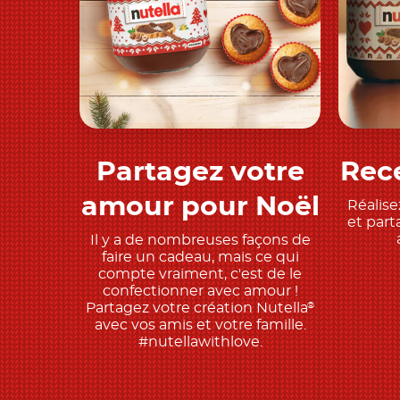
Partagez votre
Rece
Découvrez
amour pour Noël
Réalise
et part
Il y a de nombreuses façons de
faire un cadeau, mais ce qui
compte vraiment, c'est de le
confectionner avec amour !
Partagez votre création Nutella
®
avec vos amis et votre famille.
#nutellawithlove.