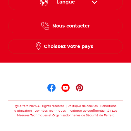
Langue
French
Nous contacter
Dutch
Choissez votre pays
Suis nous sur
Suis nous sur faceb
Suis nous sur yo
Suis nous sur
@Ferrero 2026 All rights reserved.
Politique de cookies
Conditions
d’utilisation
Données Techniques
Politique de confidentialité
Les
Mesures Techniques et Organisationnelles de Sécurité de Ferrero