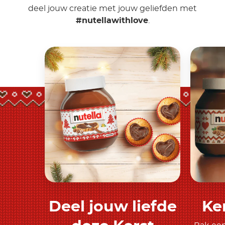
deel jouw creatie met jouw geliefden met
#nutellawithlove
.
Deel jouw liefde
Ke
Meer ontdekken