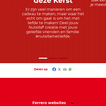
deze Kerst
Bak een
je meest
Er zijn veel manieren om een
cadeau te maken, maar waar het
echt om gaat is om het met
liefde te maken! Deel jouw
Nutella
creatie met jouw
®
geliefde vrienden en familie.
#nutellametliefde.
Facebook
Twitter
Email
WhatsApp
Delen op
Ferrero websites