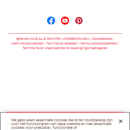
Volg ons op
Volg ons op facebo
Volg ons op you
Volg ons op p
@Ferrero 2026 ALLE RECHTEN VOORBEHOUDEN
Cookiesbeleid
Gebruiksvoorwaarden
Technische vereisten
Vertrouwelijkheidsbeleid
Technische en organisatorische beveiligingsmaatregelen
We gebruiken essentiële cookies die strikt noodzakelijk zijn
voor het functioneren van deze website en niet-essentiële
cookies voor prestatie-, functionele of