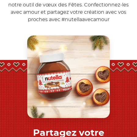
notre outil de vœux des Fêtes. Confectionnez-les
avec amour et partagez votre création avec vos
proches avec
#nutellaavecamour
Partagez votre
Découvrez-en plus