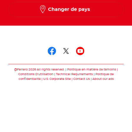
Changer de pays
Suivez-nous sur
Suivez-nous sur fac
Suivez-nous sur t
Suivez-nous 
@Ferrero 2026 All rights reserved.
Politique en matière de témoins
Conditions D'utilisation
Technical Requirements
Politique de
confidentialité
U.S. Corporate Site
Contact Us
About our ads