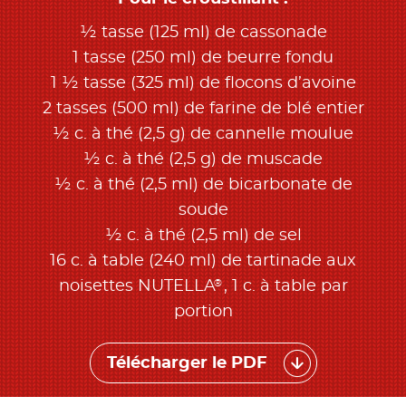
½ tasse (125 ml) de cassonade
1 tasse (250 ml) de beurre fondu
1 ½ tasse (325 ml) de flocons d’avoine
2 tasses (500 ml) de farine de blé entier
½ c. à thé (2,5 g) de cannelle moulue
½ c. à thé (2,5 g) de muscade
½ c. à thé (2,5 ml) de bicarbonate de
soude
½ c. à thé (2,5 ml) de sel
16 c. à table (240 ml) de tartinade aux
®
noisettes NUTELLA
, 1 c. à table par
portion
Télécharger le PDF