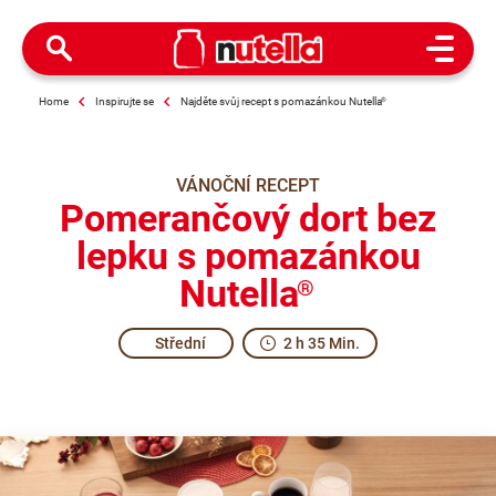
Open M
Home
Inspirujte se
Najděte svůj recept s pomazánkou Nutella
®
VÁNOČNÍ RECEPT
Pomerančový dort bez
lepku s pomazánkou
Nutella
®
Střední
2 h 35 Min.