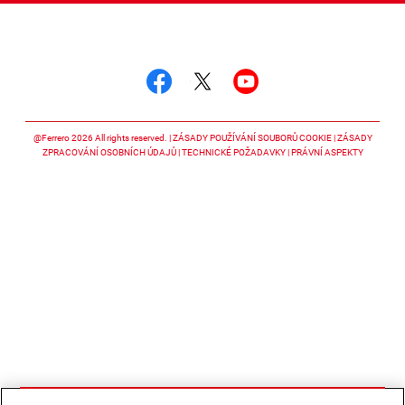
Sledujte nás
Sledujte nás facebook
Sledujte nás twitter
Sledujte nás y
@Ferrero 2026 All rights reserved.
ZÁSADY POUŽÍVÁNÍ SOUBORŮ COOKIE
ZÁSADY
ZPRACOVÁNÍ OSOBNÍCH ÚDAJŮ
TECHNICKÉ POŽADAVKY
PRÁVNÍ ASPEKTY