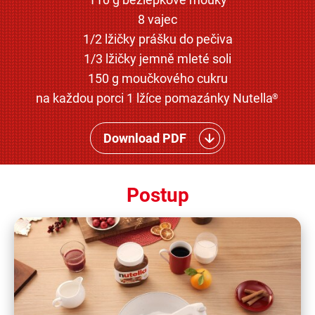
8 vajec
1/2 lžičky prášku do pečiva
1/3 lžičky jemně mleté soli
150 g moučkového cukru
na každou porci 1 lžíce pomazánky Nutella
®
Download PDF
Postup