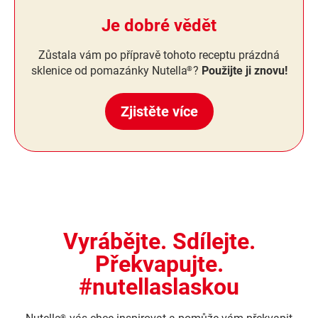
Je dobré vědět
Zůstala vám po přípravě tohoto receptu prázdná
sklenice od pomazánky Nutella
?
Použijte ji znovu!
®
Zjistěte více
Vyrábějte. Sdílejte.
Překvapujte.
#nutellaslaskou
®