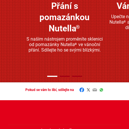
Přání s
Vá
Zjistěte více
pomazánkou
Upečte 
Nutella
a
®
Nutella
®
d
S naším nástrojem proměníte sklenici
od pomazánky Nutella
ve vánoční
®
přání. Sdílejte ho se svými blízkými.
Facebook
Twitter
Email
WhatsApp
Pokud se vám to líbí, sdílejte na