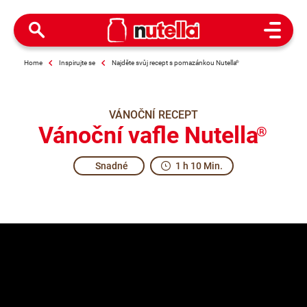
Open M
Home
Inspirujte se
Najděte svůj recept s pomazánkou Nutella
®
VÁNOČNÍ RECEPT
Vánoční vafle Nutella
®
Snadné
1 h 10 Min.