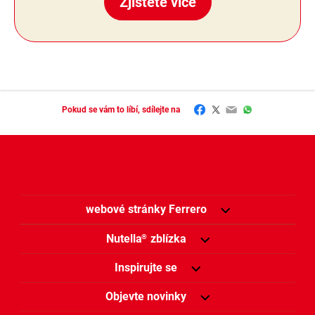
Zjistěte více
Facebook
Twitter
Email
WhatsApp
Pokud se vám to líbí, sdílejte na
webové stránky Ferrero
Nutella
zblízka
®
Inspirujte se
Objevte novinky