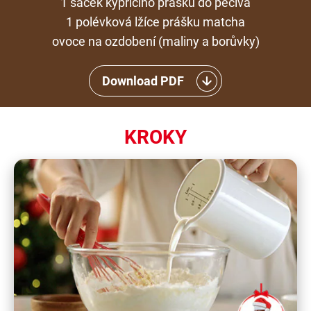
1 sáček kypřicího prášku do pečiva
1 polévková lžíce prášku matcha
ovoce na ozdobení (maliny a borůvky)
Download PDF
KROKY