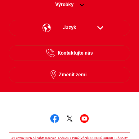
Výrobky
Jazyk
Česky
Kontaktujte nás
Slovensky
Změnit zemi
Sledujte nás
Sledujte nás facebook
Sledujte nás twitter
Sledujte nás y
@Ferrero 2026 All rights reserved.
ZÁSADY POUŽÍVÁNÍ SOUBORŮ COOKIE
ZÁSADY