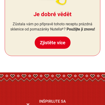
Je dobré vědět
Zůstala vám po přípravě tohoto receptu prázdná
sklenice od pomazánky Nutella
?
Použijte ji znovu!
®
Zjistěte více
INŠPIRUJTE SA