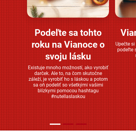
Podeľte sa tohto
Via
Zjistěte více
roku na Vianoce o
Upečte si
podeľte 
svoju lásku
Existuje mnoho možností, ako vyrobiť
darček. Ale to, na čom skutočne
záleží, je vyrobiť ho s láskou a potom
sa oň podeliť so všetkými vašimi
blízkymi pomocou hashtagu
#nutellaslaskou