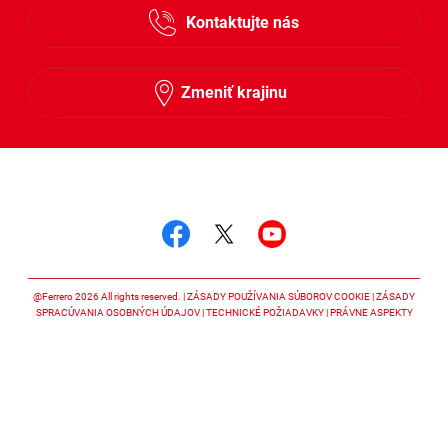
Kontaktujte nás
Slovensky
Zmeniť krajinu
Sledujte nás
Sledujte nás facebook
Sledujte nás twitter
Sledujte nás y
@Ferrero 2026 All rights reserved.
ZÁSADY POUŽÍVANIA SÚBOROV COOKIE
ZÁSADY
SPRACÚVANIA OSOBNÝCH ÚDAJOV
TECHNICKÉ POŽIADAVKY
PRÁVNE ASPEKTY