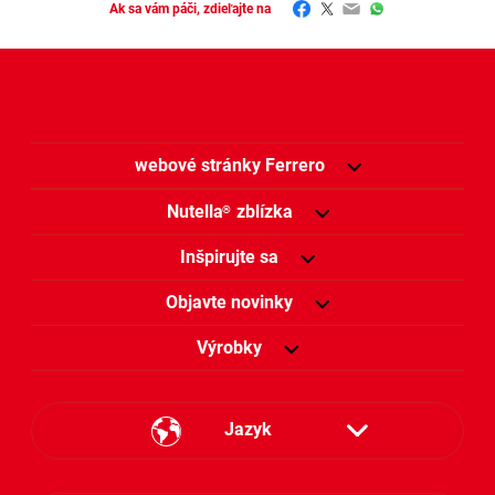
Facebook
Twitter
Email
WhatsApp
Ak sa vám páči, zdieľajte na
webové stránky Ferrero
Nutella
zblízka
®
Inšpirujte sa
Objavte novinky
Výrobky
Jazyk
Česky