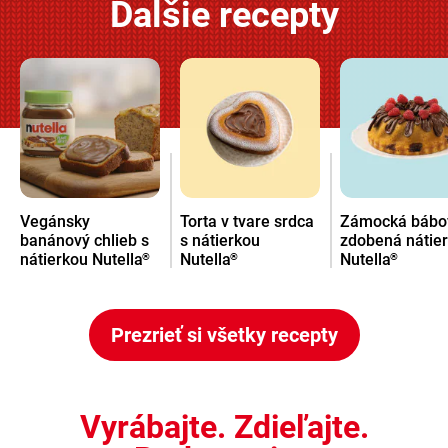
Ďalšie recepty
Vegánsky
Torta v tvare srdca
Zámocká bábo
banánový chlieb s
s nátierkou
zdobená nátie
nátierkou Nutella
Nutella
Nutella
®
®
®
Prezrieť si všetky recepty
Vyrábajte. Zdieľajte.