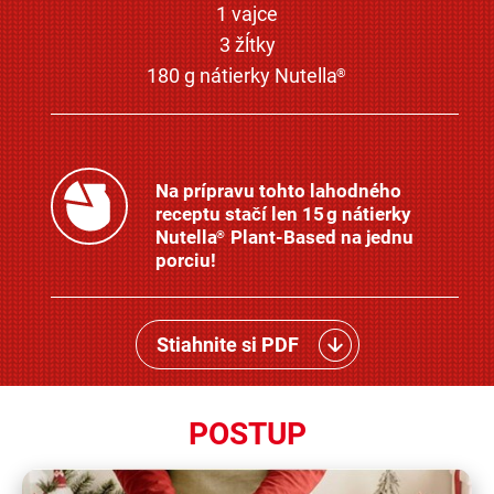
1 vajce
3 žĺtky
180 g nátierky Nutella
®
Na prípravu tohto lahodného
receptu stačí len 15 g nátierky
Nutella
Plant-Based na jednu
®
porciu!
Stiahnite si PDF
POSTUP