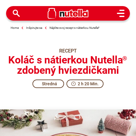
Open M
Home
Inšpirujte sa
Nájdite svoj recept s nátierkou Nutella
®
RECEPT
Koláč s nátierkou Nutella
®
zdobený hviezdičkami
Stredná
2 h 20 Min.