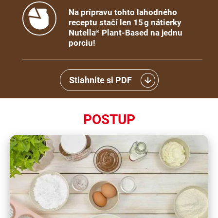
Na prípravu tohto lahodného
receptu stačí len 15 g nátierky
Nutella
Plant-Based na jednu
®
porciu!
Stiahnite si PDF
POSTUP