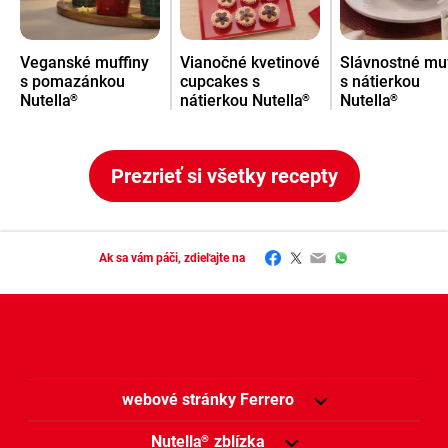
Veganské muffiny
Vianočné kvetinové
Slávnostné muf
s pomazánkou
cupcakes s
s nátierkou
Nutella
nátierkou Nutella
Nutella
®
®
®
Prezrieť si všetky recepty
Facebook
Twitter
Email
WhatsApp
Ak sa vám páči, zdieľajte na
webové stránky Ferrero
Nutella
zblízka
®