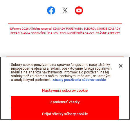
Sledujte nás
Sledujte nás facebook
Sledujte nás twitter
Sledujte nás y
@Ferrero 2026 All rights reserved.
ZÁSADY POUŽÍVANIA SÚBOROV COOKIE
ZÁSADY
SPRACÚVANIA OSOBNÝCH ÚDAJOV
TECHNICKÉ POŽIADAVKY
PRÁVNE ASPEKTY
Súbory cookie používame na správne fungovanie našej stránky,
prispôsobenie obsahu a reklám, poskytovanie funkcií sociálnych
médií a na analýzu návštevnosti. Informácie o používaní našej
stránky tiež zdieľame s našimi sociálnymi médiami, reklamnými
a analytickými partnermi.
zásady používania súborov cookie
Nastavenia súborov cookie
Zamietnuť všetky
Prijať všetky súbory cookie