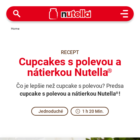
Open M
Home
RECEPT
Cupcakes s polevou a
nátierkou Nutella
®
Čo je lepšie než cupcake s polevou? Predsa
cupcake s polevou a nátierkou Nutella
!
®
Jednoduché
1 h 20 Min.