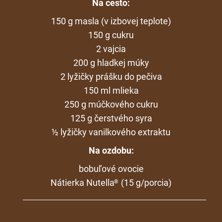
Na cesto:
150 g masla (v izbovej teplote)
150 g cukru
2 vajcia
200 g hladkej múky
2 lyžičky prášku do pečiva
150 ml mlieka
250 g múčkového cukru
125 g čerstvého syra
½ lyžičky vanilkového extraktu
Na ozdobu:
bobuľové ovocie
Nátierka Nutella
(15 g/porcia)
®