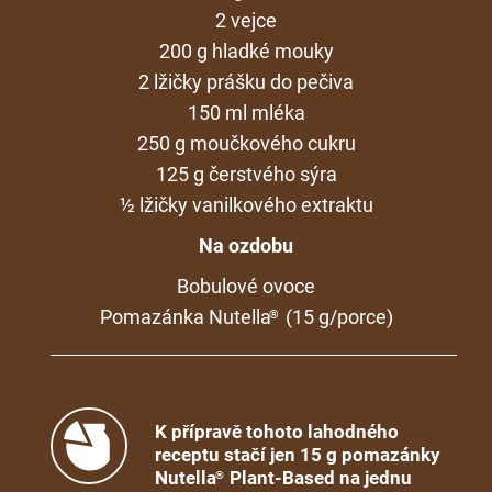
2 vejce
200 g hladké mouky
2 lžičky prášku do pečiva
150 ml mléka
250 g moučkového cukru
125 g čerstvého sýra
½ lžičky vanilkového extraktu
Na ozdobu
Bobulové ovoce
Pomazánka Nutella
(15 g/porce)
®
K přípravě tohoto lahodného
receptu stačí jen 15 g pomazánky
Nutella
Plant-Based na jednu
®