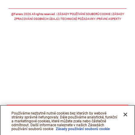
Sledujte nás facebook
Sledujte nás twitter
Sledujte nás y
@Ferrero 2026 All rights reserved.
ZÁSADY POUŽÍVÁNÍ SOUBORŮ COOKIE
ZÁSADY
ZPRACOVÁNÍ OSOBNÍCH ÚDAJŮ
TECHNICKÉ POŽADAVKY
PRÁVNÍ ASPEKTY
Používáme nezbytně nutné cookies bez kterých by webové
stránky správně nefungovaly. Dále používáme analytické, funkční
a marketingové cookies, které můžete zcela nebo částečně
odmítnout. Další informace naleznete v našich Zásadách
používání souborů cookie
Zásady používání souborů cookie