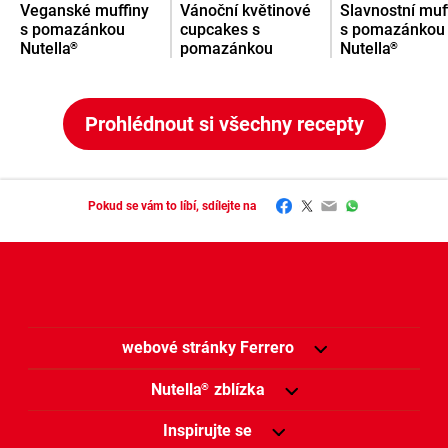
Veganské muffiny
Vánoční květinové
Slavnostní muf
s pomazánkou
cupcakes s
s pomazánkou
Nutella
pomazánkou
Nutella
®
®
Nutella
®
Prohlédnout si všechny recepty
Facebook
Twitter
Email
WhatsApp
Pokud se vám to líbí, sdílejte na
webové stránky Ferrero
Nutella
zblízka
®
Inspirujte se