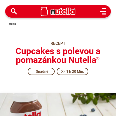
Open M
Home
RECEPT
Cupcakes s polevou a
pomazánkou Nutella
®
Snadné
1 h 20 Min.