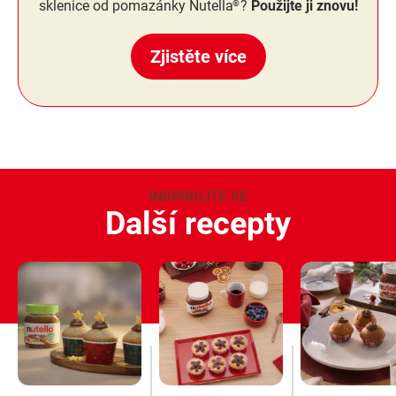
sklenice od pomazánky Nutella
?
Použijte ji znovu!
®
Zjistěte více
INSPIRUJTE SE
Další recepty