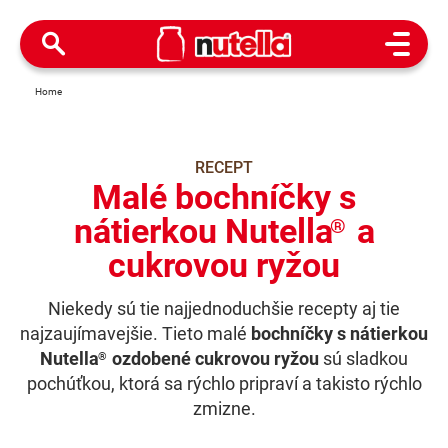
Open M
Home
RECEPT
Malé bochníčky s
nátierkou Nutella
a
®
cukrovou ryžou
Niekedy sú tie najjednoduchšie recepty aj tie
najzaujímavejšie. Tieto malé
bochníčky s nátierkou
Nutella
ozdobené cukrovou ryžou
sú sladkou
®
pochúťkou, ktorá sa rýchlo pripraví a takisto rýchlo
zmizne.