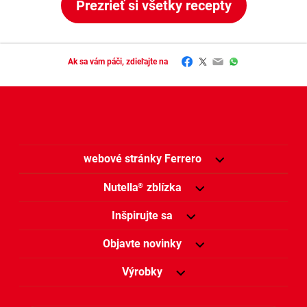
Prezrieť si všetky recepty
Facebook
Twitter
Email
WhatsApp
Ak sa vám páči, zdieľajte na
webové stránky Ferrero
Nutella
zblízka
®
Inšpirujte sa
Objavte novinky
Výrobky