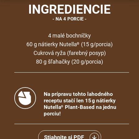
INGREDIENCIE
NA 4 PORCIE
4 malé bochníčky
60 g nátierky Nutella
(15 g/porcia)
®
Cukrová ryža (farebný posyp)
80 g šľahačky (20 g/porcia)
Na prípravu tohto lahodného
receptu stačí len 15 g nátierky
Nutella
Plant-Based na jednu
®
porciu!
Stiahnite si PDF