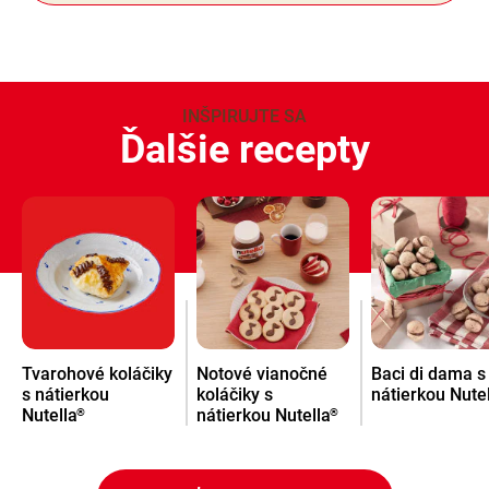
INŠPIRUJTE SA
Ďalšie recepty
Tvarohové koláčiky
Notové vianočné
Baci di dama s
s nátierkou
koláčiky s
nátierkou Nute
Nutella
nátierkou Nutella
®
®