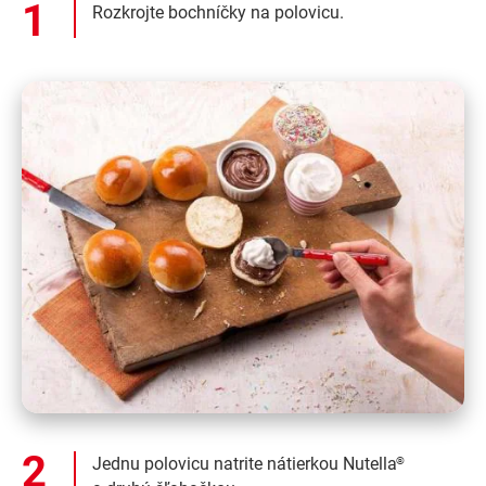
Rozkrojte bochníčky na polovicu.
Jednu polovicu natrite nátierkou Nutella
®