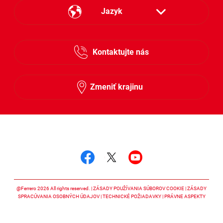
Jazyk
Česky
Kontaktujte nás
Slovensky
Zmeniť krajinu
Sledujte nás
Sledujte nás facebook
Sledujte nás twitter
Sledujte nás y
@Ferrero 2026 All rights reserved.
ZÁSADY POUŽÍVANIA SÚBOROV COOKIE
ZÁSADY
SPRACÚVANIA OSOBNÝCH ÚDAJOV
TECHNICKÉ POŽIADAVKY
PRÁVNE ASPEKTY