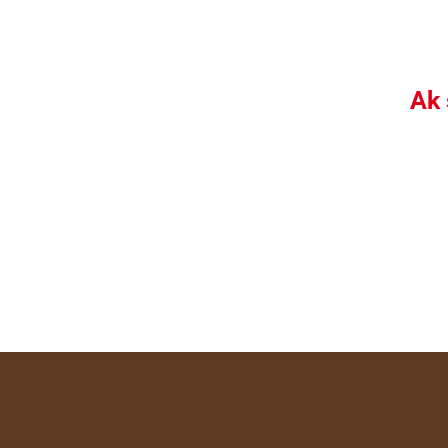
Ak 
Can be served to young
Perfect for your childre