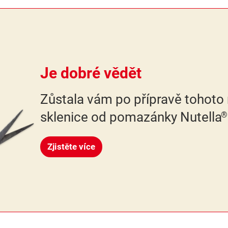
Je dobré vědět
Zůstala vám po přípravě tohoto
sklenice od pomazánky Nutella
®
Zjistěte více