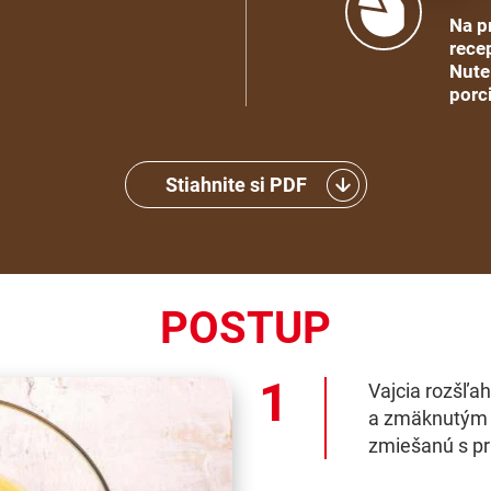
Na p
recep
Nute
porc
Stiahnite si PDF
POSTUP
Vajcia rozšľa
a zmäknutým 
zmiešanú s pr