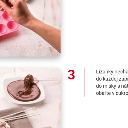
Lízanky necha
do každej zapi
do misky s nát
obaľte v cukr