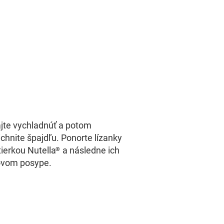
jte vychladnúť a potom
chnite špajdľu. Ponorte lízanky
ierkou Nutella
a následne ich
®
ovom posype.