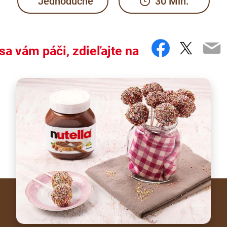
Jednoduché
30 Min.
Faceboo
Twitte
Em
sa vám páči, zdieľajte na
 and old alike.
n's birthday parties, the recipe for Nutella
Cake Pops is fun and 
®