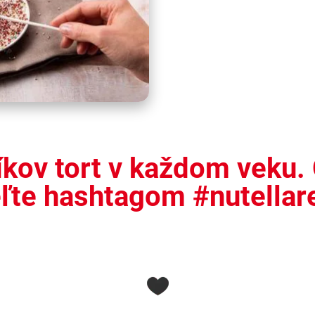
íkov tort v každom veku. 
ľte hashtagom #nutellar