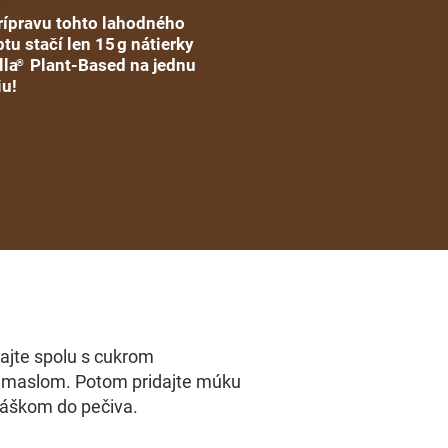
rípravu tohto lahodného
tu stačí len 15 g nátierky
lla
Plant-Based na jednu
®
iu!
hajte spolu s cukrom
maslom. Potom pridajte múku
áškom do pečiva.