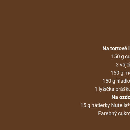
Na tortové 
150 g c
3 vajc
150 g m
150 g hladk
1 lyžička prášk
Na ozdo
15 g nátierky Nutella
®
Farebný cukr