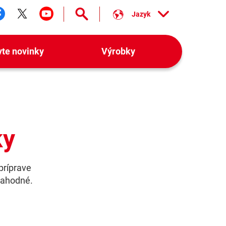
Jazyk
ledujte nás facebook
Sledujte nás twitter
Sledujte nás youtube
vte novinky
Výrobky
ky
 príprave
lahodné.