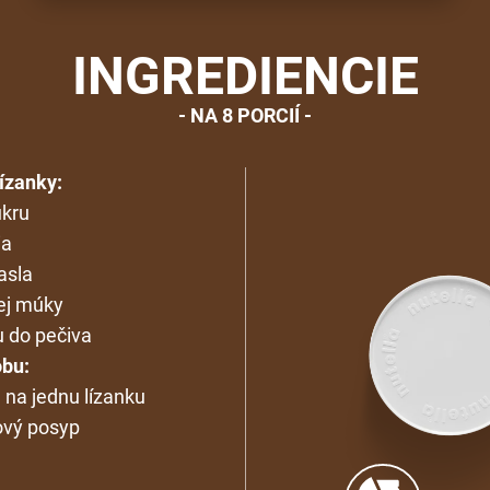
INGREDIENCIE
NA 8 PORCIÍ
lízanky:
ukru
ia
asla
ej múky
u do pečiva
bu:
na jednu lízanku
ový posyp