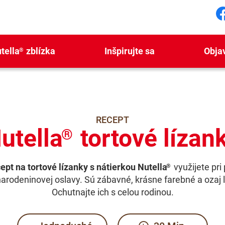
S
tella
zblízka
Inšpirujte sa
Obja
®
RECEPT
utella
tortové lízan
®
ept na tortové lízanky s nátierkou Nutella
využijete pri
®
narodeninovej oslavy. Sú zábavné, krásne farebné a ozaj 
Ochutnajte ich s celou rodinou.