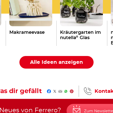
Makrameevase
Kräutergarten im
®
nutella
Glas
Alle Ideen anzeigen
as dir gefällt
Kontak
Facebook
Twitter
Email
WhatsApp
Pinterest
 Neues von Ferrero?
Zum Newslette