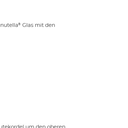
®
nutella
Glas mit den
Jutekordel um den oberen