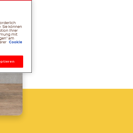
orderlich
l
hatsApp
Pinterest
. Sie können
tion Ihrer
immung mit
ngen" am
serer
Cookie
ptieren