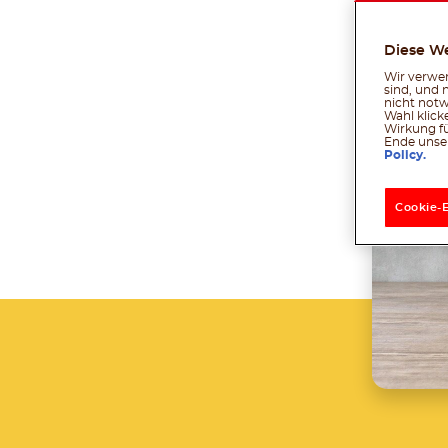
Diese W
Wir verwen
sind, und 
Tei
nicht notw
Wahl klick
Wirkung fü
Ende unser
Policy.
Cookie-