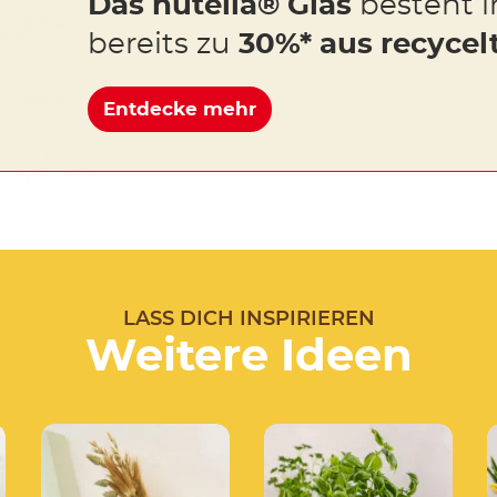
Das nutella® Glas
besteht i
bereits zu
30%* aus recycel
Entdecke mehr
LASS DICH INSPIRIEREN
Weitere Ideen