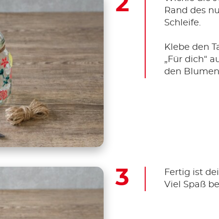
Rand des nu
Schleife.
Klebe den Ta
„Für dich“ a
den Blumen
Fertig ist d
Viel Spaß b