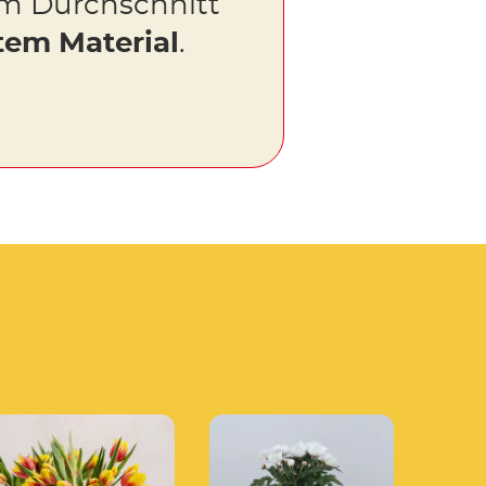
m Durchschnitt
tem Material
.