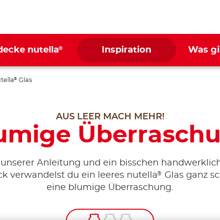
®
decke nutella
Inspiration
Was gi
tella
Glas
®
AUS LEER MACH MEHR!
umige Überrasch
 unserer Anleitung und ein bisschen handwerkli
®
k verwandelst du ein leeres nutella
Glas ganz sc
eine blumige Überraschung.