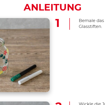
ANLEITUNG
Bemale das 
Glasstiften.
Wickle die 