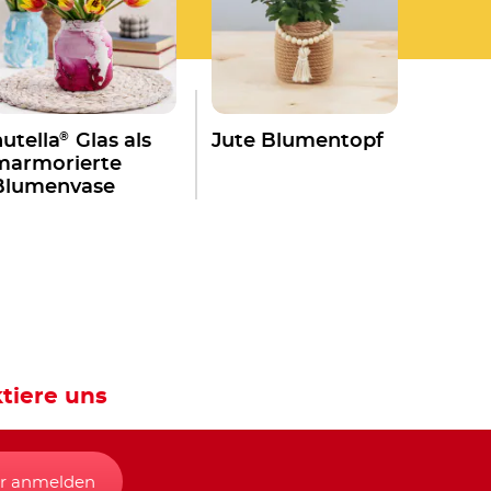
®
nutella
Glas als
Jute Blumentopf
marmorierte
Blumenvase
tiere uns
r anmelden