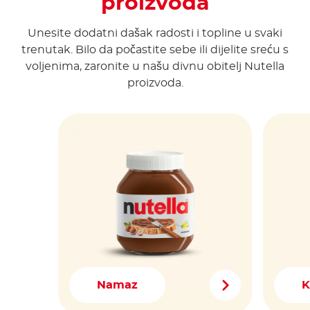
proizvoda
Unesite dodatni dašak radosti i topline u svaki
trenutak. Bilo da počastite sebe ili dijelite sreću s
voljenima, zaronite u našu divnu obitelj Nutella
proizvoda.
Namaz
K