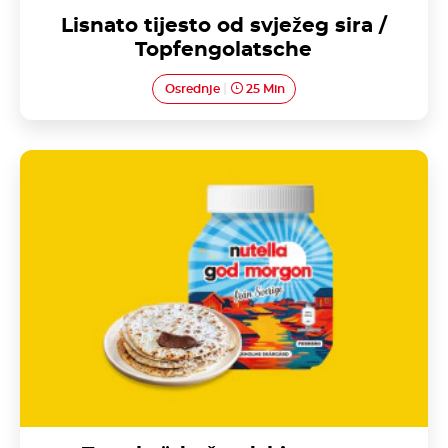
Lisnato tijesto od svježeg sira /
Topfengolatsche
Osrednje
25 Min
Tunnbröd - švedski somun