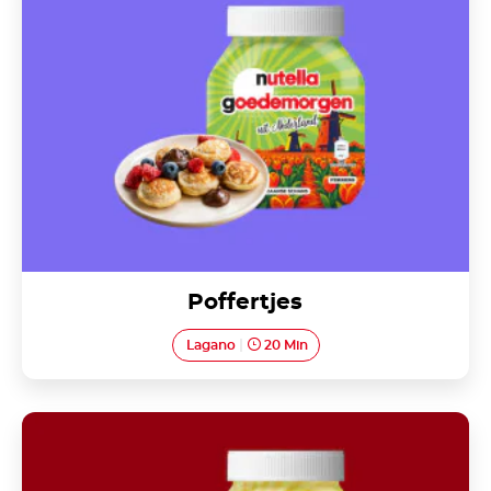
Poffertjes
Lagano
20 Min
Nutella<sup>®</sup> Churros