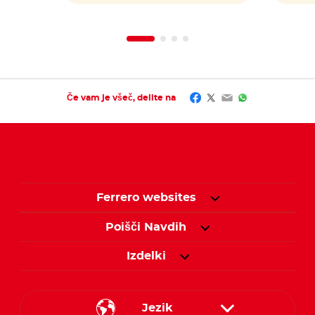
Facebook
Twitter
Email
WhatsApp
Če vam je všeč, delite na
Ferrero websites
Poišči Navdih
Izdelki
Jezik