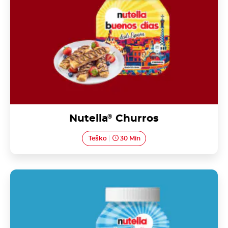
Nutella
®
Churros
Teško
30 Min
Pão de ló