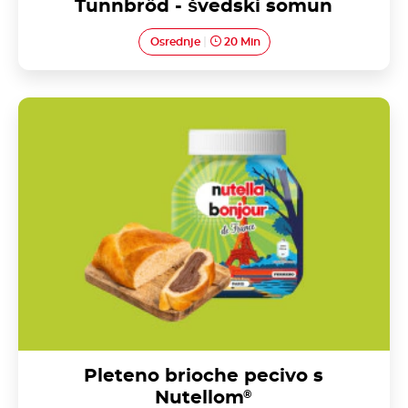
Tunnbröd - švedski somun
Osrednje
20 Min
Pleteno brioche pecivo s Nutellom<sup>®</sup>
Pleteno brioche pecivo s
Nutellom
®