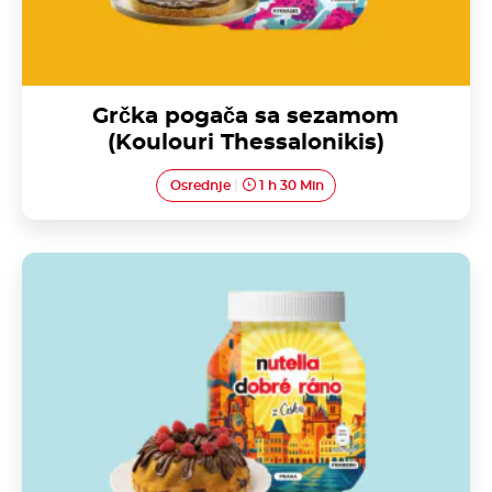
Grčka pogača sa sezamom
(Koulouri Thessalonikis)
Osrednje
1 h 30 Min
Kraljevski biskvit ukrašen Nutellom<sup>®</sup>