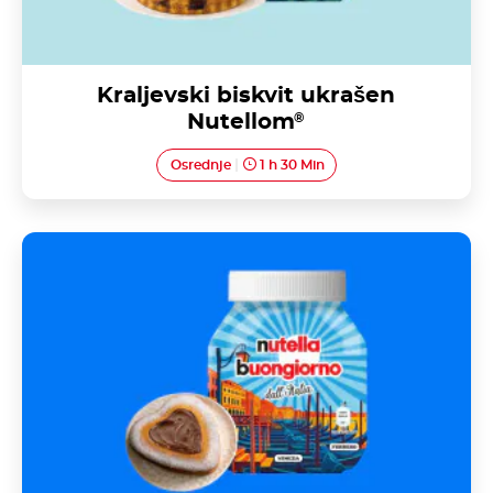
Kraljevski biskvit ukrašen
Nutellom
®
Osrednje
1 h 30 Min
Margherita torta s Nutellom<sup>®</sup>