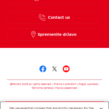
Croatian
Contact us
Slovenian
Spremenite državo
Sledi nam na
Sledi nam na faceb
Sledi nam na twi
Sledi nam na
@Ferrero 2026 All rights reserved.
Pravila o piškotkih
Pogoji uporabe
Tehnične zahteve
Pravila zasebnosti
We use essential cookies that are strictly necessary for the