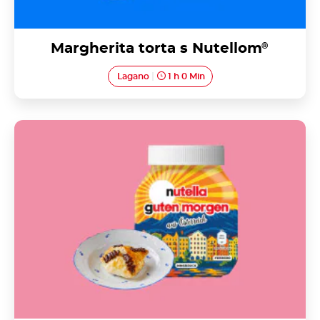
Margherita torta s Nutellom
®
Lagano
1 h 0 Min
Lisnato tijesto od svježeg sira / Topfengolatsche