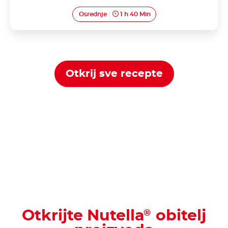
Osrednje
1 h 40 Min
Otkrij sve recepte
Otkrijte Nutella
obitelj
®