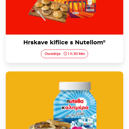
Hrskave kiflice s Nutellom
®
Osrednje
1 h 30 Min
Grčka pogača sa sezamom (Koulouri Thessalonikis)