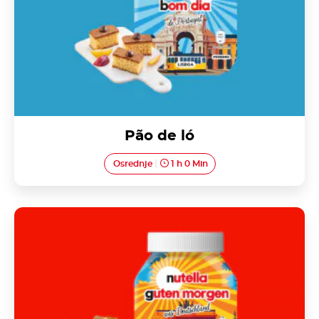
Pão de ló
Osrednje
1 h 0 Min
Hrskave kiflice s Nutellom<sup>®</sup>