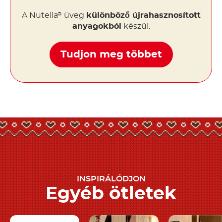
A Nutella
üveg
különböző újrahasznosított
®
anyagokból
készül.
Tudjon meg többet
INSPIRÁLÓDJON
Egyéb ötletek