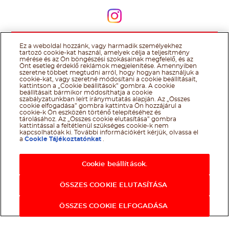
Kövessen minket
Ez a weboldal hozzánk, vagy harmadik személyekhez
@Ferrero 2026 All rights reserved.
Nutella® cookie tájékoztató
tartozó cookie-kat használ, amelyek célja a teljesítmény
Felhasználás Feltételei
Technikai információk
Impresszum
Ferrero
mérése és az Ön böngészési szokásainak megfelelő, és az
adatkezelési tájékoztató
Önt esetleg érdeklő reklámok megjelenítése. Amennyiben
szeretne többet megtudni arról, hogy hogyan használjuk a
cookie-kat, vagy szeretné módosítani a cookie beállításait,
kattintson a „Cookie beállítások” gombra. A cookie
beállításait bármikor módosíthatja a cookie
szabályzatunkban leírt iránymutatás alapján. Az „Összes
cookie elfogadása” gombra kattintva Ön hozzájárul a
cookie-k Ön eszközén történő telepítéséhez és
tárolásához. Az „Összes cookie elutasítása” gombra
kattintással a feltétlenül szükséges cookie-k nem
kapcsolhatóak ki. További információkért kérjük, olvassa el
a
Cookie Tájékoztatónkat
.
Cookie beállítások.
ÖSSZES COOKIE ELUTASÍTÁSA
ÖSSZES COOKIE ELFOGADÁSA