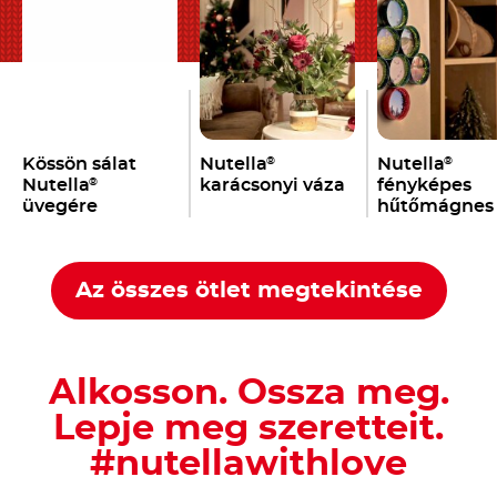
Kössön sálat
Nutella
Nutella
®
®
Nutella
karácsonyi váza
fényképes
®
üvegére
hűtőmágnes
Az összes ötlet megtekintése
Alkosson. Ossza meg.
Lepje meg szeretteit.
#nutellawithlove