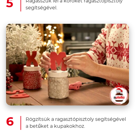
Ragasszuk fel a köröket ragasztópisztoly
segítségével.
Rögzítsük a ragasztópisztoly segítségével
a betűket a kupakokhoz.