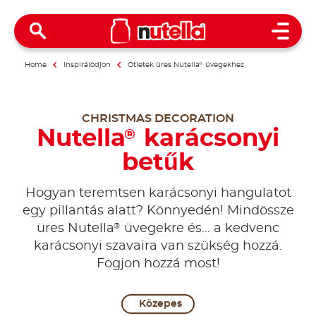
Open 
Home
Inspirálódjon
Ötletek üres Nutella
®
üvegekhez
CHRISTMAS DECORATION
Nutella
karácsonyi
®
betűk
Hogyan teremtsen karácsonyi hangulatot
egy pillantás alatt? Könnyedén! Mindössze
®
üres Nutella
üvegekre és… a kedvenc
karácsonyi szavaira van szükség hozzá.
Fogjon hozzá most!
Közepes