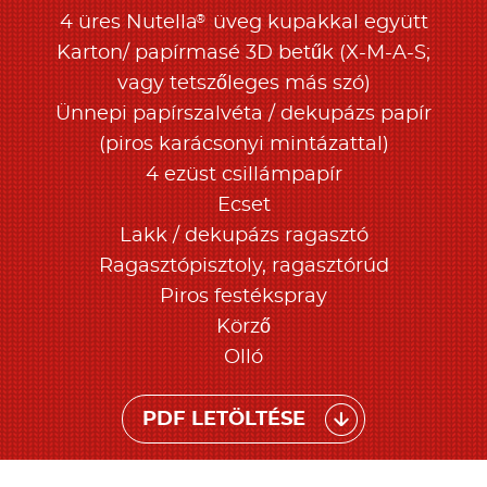
®
4 üres Nutella
üveg kupakkal együtt
Karton/ papírmasé 3D betűk (X-M-A-S;
vagy tetszőleges más szó)
Ünnepi papírszalvéta / dekupázs papír
(piros karácsonyi mintázattal)
4 ezüst csillámpapír
Ecset
Lakk / dekupázs ragasztó
Ragasztópisztoly, ragasztórúd
Piros festékspray
Körző
Olló
PDF LETÖLTÉSE