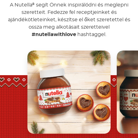
A Nutella
segít Önnek inspirálódni és meglepni
®
szeretteit. Fedezze fel receptjeinket és
ajándékötleteinket, készítse el őket szeretettel és
ossza meg alkotásait szeretteivel
#nutellawithlove
hashtaggel.