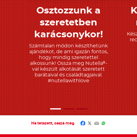
Osztozzunk a
K
Tudjon meg többet
T
szeretetben
karácsonykor!
Kész
re
Számtalan módon készíthetünk
ajándékot, de ami igazán fontos,
hogy mindig szeretettel
alkossunk! Ossza meg Nutella
-
®
val készült alkotását szeretett
barátaival és családtagjaival.
#nutellawithlove
Facebook
Twitter
Email
WhatsApp
Ha tetszett, ossza meg