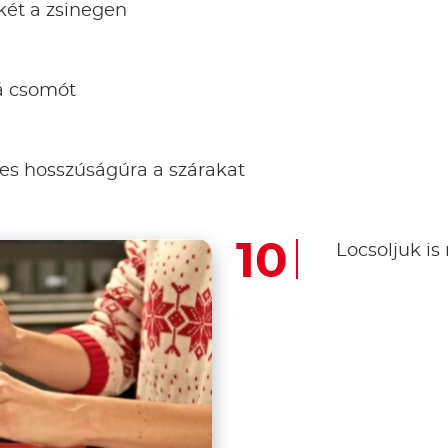
két a zsinegen
á csomót
ges hosszúságúra a szárakat
Locsoljuk is