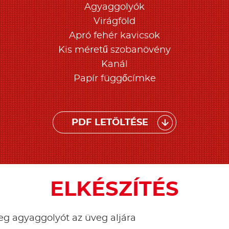
Agyaggolyók
Virágföld
Apró fehér kavicsok
Kis méretű szobanövény
Kanál
Papír függőcímke
PDF LETÖLTÉSE
ELKÉSZÍTÉS
eg agyaggolyót az üveg aljára