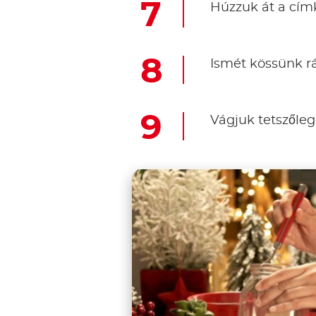
Húzzuk át a cím
Ismét kössünk r
Vágjuk tetszőle