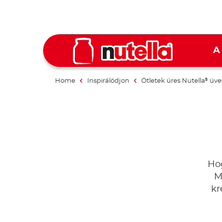
A
Home
Inspirálódjon
Ötletek üres Nutella
üve
®
Ho
M
kr