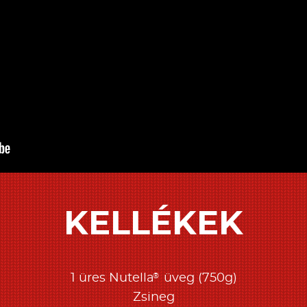
KELLÉKEK
®
1 üres Nutella
üveg (750g)
Zsineg