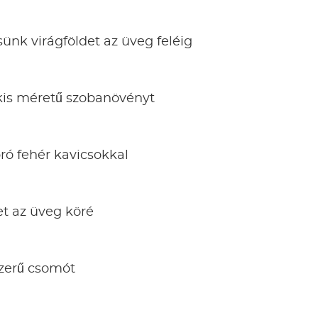
sünk virágföldet az üveg feléig
 kis méretű szobanövényt
ró fehér kavicsokkal
et az üveg köré
zerű csomót