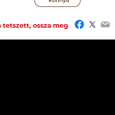
Könnyű
Faceboo
Twitt
Em
 tetszett, ossza meg