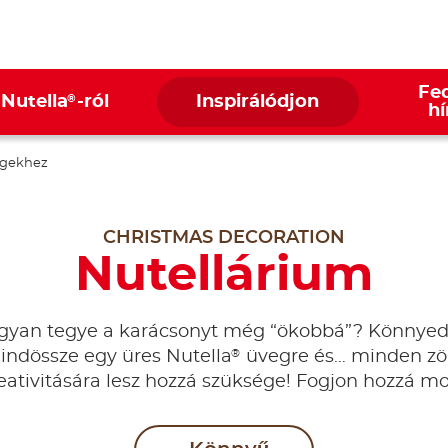
Fed
®
 Nutella
-ról
Inspirálódjon
hí
gekhez
CHRISTMAS DECORATION
Nutellárium
gyan tegye a karácsonyt még “ökobbá”? Könnyed
®
indössze egy üres Nutella
üvegre és… minden zö
eativitására lesz hozzá szüksége! Fogjon hozzá mo