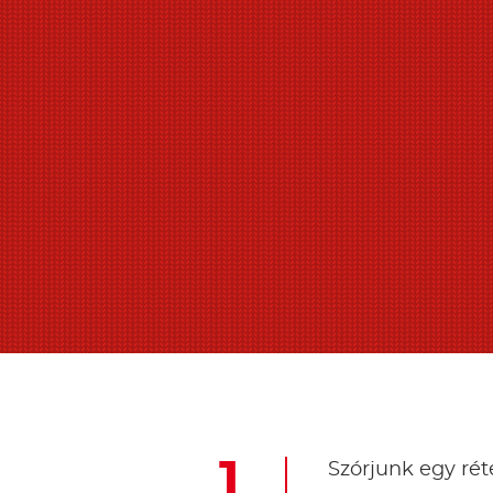
Szórjunk egy rét