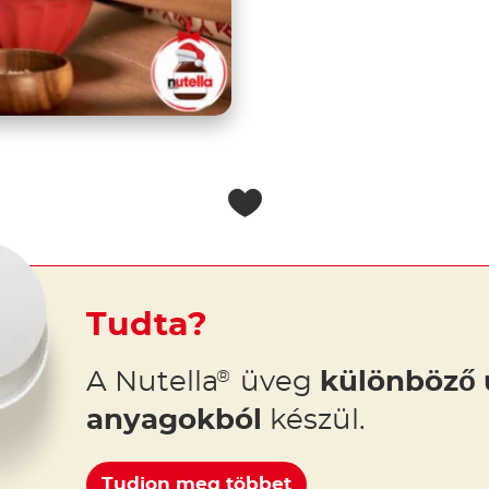
Tudta?
A Nutella
üveg
különböző 
®
anyagokból
készül.
Tudjon meg többet