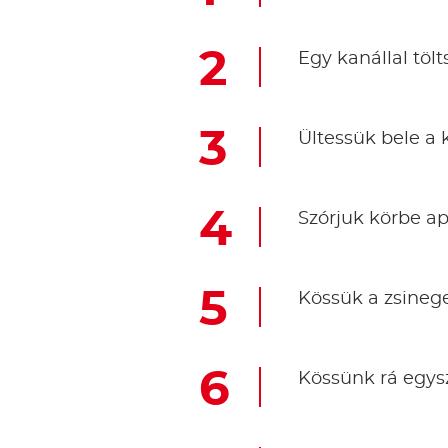
Egy kanállal tölt
Ültessük bele a
Szórjuk körbe ap
Kössük a zsineg
Kössünk rá egys