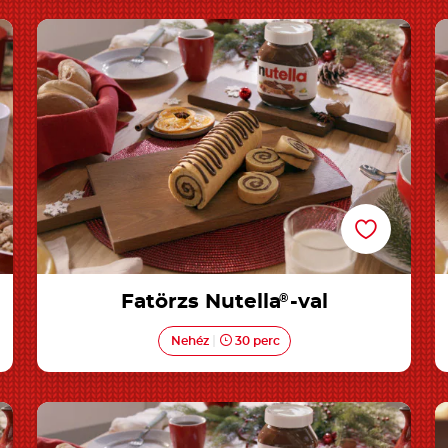
Fatörzs Nutella®-val
Fatörzs Nutella
®
-val
Nehéz
30 perc
l
Muffinok Nutella®-val