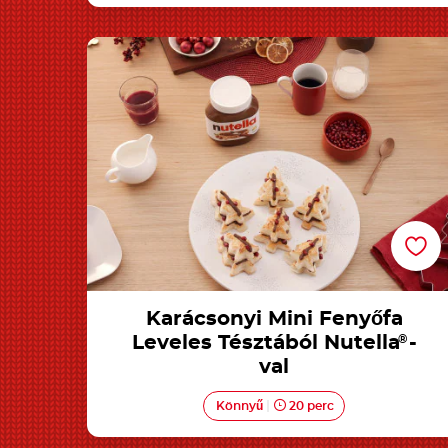
Karácsonyi Mini Fenyőfa Leveles Tésztából
Nutella®-val
Karácsonyi Mini Fenyőfa
Leveles Tésztából Nutella
®
-
val
Könnyű
20 perc