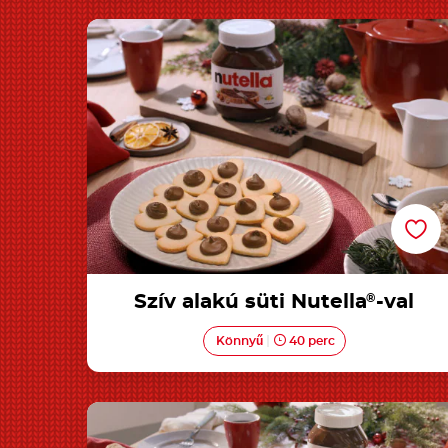
Szív alakú süti Nutella®-val
Szív alakú süti Nutella
®
-val
Könnyű
40 perc
Karácsonyfa forma leveles tészta Nutella®-va