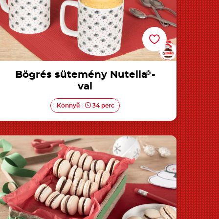
Bögrés sütemény Nutella
®
-
val
Könnyű
34 perc
Macaron Nutella®-val