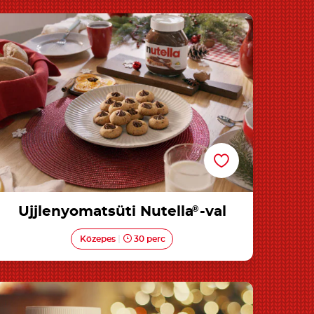
Ujjlenyomatsüti Nutella®-val
Ujjlenyomatsüti Nutella
®
-val
Közepes
30 perc
Ünnepi Nutella® muffinok