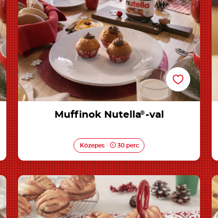
Muffinok Nutella
®
-val
Közepes
30 perc
Fonott, fahéjas briós Nutella<sup>®</sup>-val