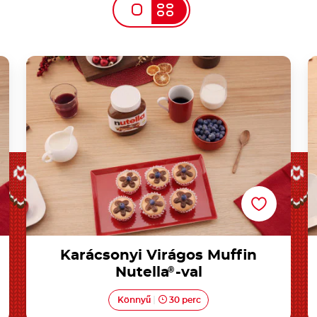
l
Karácsonyi Virágos Muffin Nutella®-val
Karácsonyi Virágos Muffin
Nutella
®
-val
Könnyű
30 perc