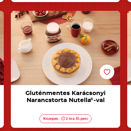
Gluténmentes Karácsonyi Narancstorta
Nutella®-val
Gluténmentes Karácsonyi
Narancstorta Nutella
®
-val
Közepes
2 óra 35 perc