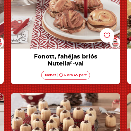
Fonott, fahéjas briós
Nutella
®
-val
Nehéz
6 óra 45 perc
Mandulás piskóta Nutella<sup>®</sup>-val