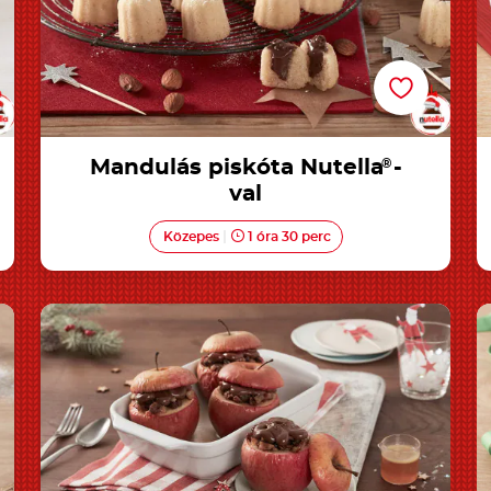
Mandulás piskóta Nutella
®
-
val
Közepes
1 óra 30 perc
Sült alma Nutella®-val