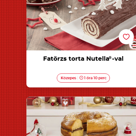
Fatörzs torta Nutella
®
-val
Közepes
1 óra 10 perc
Karácsonyi kuglóf Nutella<sup>®</sup>-val