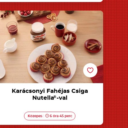
Karácsonyi Fahéjas Csiga Nutella®-val
Karácsonyi Fahéjas Csiga
Nutella
®
-val
Közepes
6 óra 45 perc