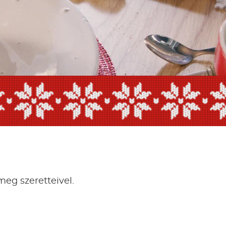
own
meg szeretteivel.