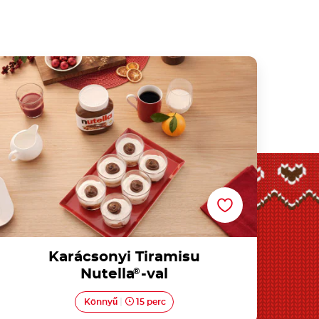
Karácsonyi Tiramisu Nutella®-val
Karácsonyi Tiramisu
Nutella
®
-val
Könnyű
15 perc