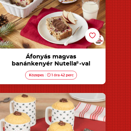
Áfonyás magvas
banánkenyér Nutella
®
-val
Közepes
1 óra 42 perc
Bögrés sütemény Nutella<sup>®</sup>-val