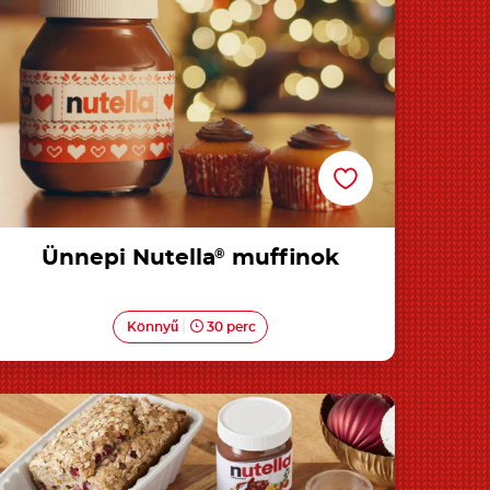
Ünnepi Nutella
®
muffinok
Könnyű
30 perc
Áfonyás magvas banánkenyér
Nutella<sup>®</sup>-val