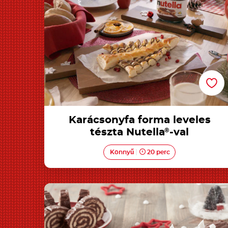
Karácsonyfa forma leveles
tészta Nutella
®
-val
Könnyű
20 perc
Fatörzs torta Nutella<sup>®</sup>-val