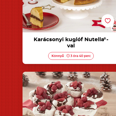
Karácsonyi kuglóf Nutella
®
-
val
Könnyű
3 óra 40 perc
Mini Pavlova Nutella®-val