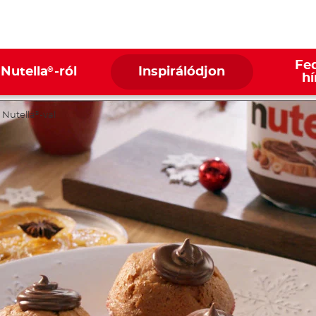
Fed
®
 Nutella
-ról
Inspirálódjon
hí
 Nutella
-val
®