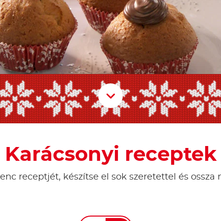
Scroll D
Karácsonyi receptek
enc receptjét, készítse el sok szeretettel és ossza 