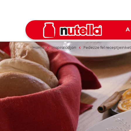
A
Home
Inspirálódjon
Fedezze fel receptjeinket