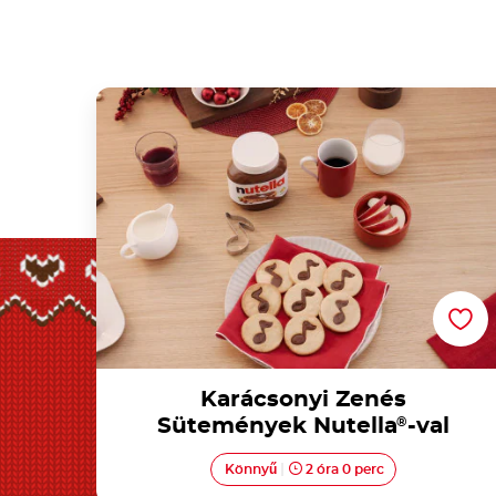
Karácsonyi Zenés Sütemények Nutella®-va
Karácsonyi Zenés
Sütemények Nutella
®
-val
Könnyű
2 óra 0 perc