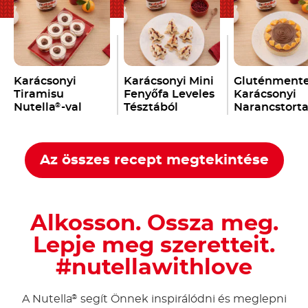
Karácsonyi
Karácsonyi Mini
Gluténment
Tiramisu
Fenyőfa Leveles
Karácsonyi
Nutella
-val
Tésztából
Narancstort
®
Nutella
-val
Nutella
-val
®
®
Az összes recept megtekintése
Alkosson. Ossza meg.
Lepje meg szeretteit.
#nutellawithlove
A Nutella
segít Önnek inspirálódni és meglepni
®