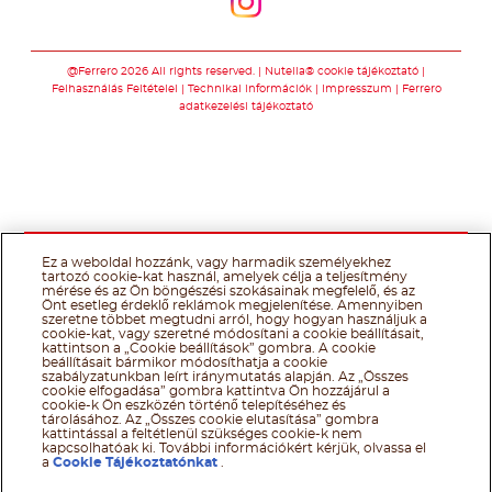
Kövessen minket
@Ferrero 2026 All rights reserved.
Nutella® cookie tájékoztató
Felhasználás Feltételei
Technikai információk
Impresszum
Ferrero
adatkezelési tájékoztató
Ez a weboldal hozzánk, vagy harmadik személyekhez
tartozó cookie-kat használ, amelyek célja a teljesítmény
mérése és az Ön böngészési szokásainak megfelelő, és az
Önt esetleg érdeklő reklámok megjelenítése. Amennyiben
szeretne többet megtudni arról, hogy hogyan használjuk a
cookie-kat, vagy szeretné módosítani a cookie beállításait,
kattintson a „Cookie beállítások” gombra. A cookie
beállításait bármikor módosíthatja a cookie
szabályzatunkban leírt iránymutatás alapján. Az „Összes
cookie elfogadása” gombra kattintva Ön hozzájárul a
cookie-k Ön eszközén történő telepítéséhez és
tárolásához. Az „Összes cookie elutasítása” gombra
kattintással a feltétlenül szükséges cookie-k nem
kapcsolhatóak ki. További információkért kérjük, olvassa el
a
Cookie Tájékoztatónkat
.