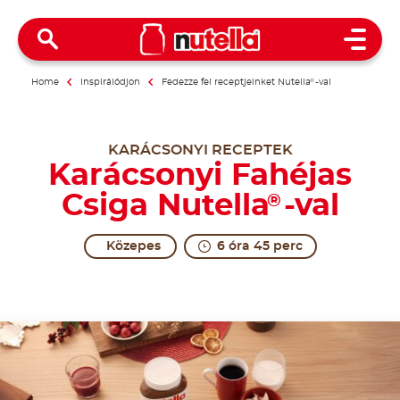
Open 
Home
Inspirálódjon
Fedezze fel receptjeinket Nutella
®
-val
KARÁCSONYI RECEPTEK
Karácsonyi Fahéjas
Csiga Nutella
-val
®
Közepes
6 óra 45 perc