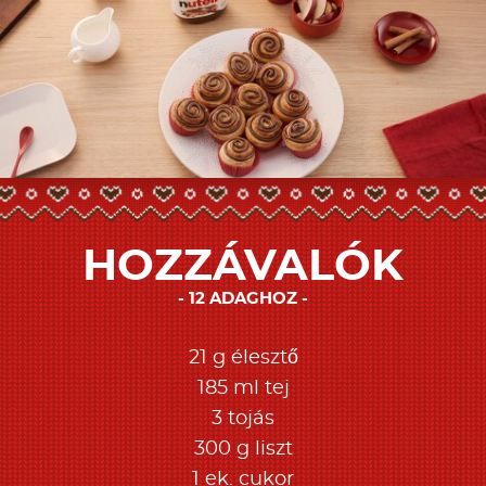
HOZZÁVALÓK
12 ADAGHOZ
21 g élesztő
185 ml tej
3 tojás
300 g liszt
1 ek. cukor