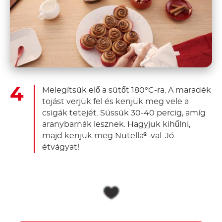
Melegítsük elő a sütőt 180°C-ra. A maradék
tojást verjük fel és kenjük meg vele a
csigák tetejét. Süssük 30-40 percig, amíg
aranybarnák lesznek. Hagyjuk kihűlni,
majd kenjük meg Nutella
-val. Jó
®
étvágyat!