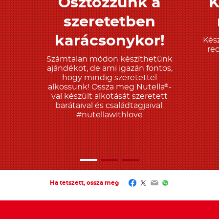
Osztozzunk a
K
Tudjon meg többet
T
szeretetben
karácsonykor!
Kész
re
Számtalan módon készíthetünk
ajándékot, de ami igazán fontos,
hogy mindig szeretettel
alkossunk! Ossza meg Nutella
-
®
val készült alkotását szeretett
barátaival és családtagjaival.
#nutellawithlove
Facebook
Twitter
Email
WhatsApp
Ha tetszett, ossza meg