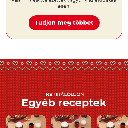
valamint elkötelezettek vagyunk az
erdőirtás
ellen
.
Tudjon meg többet
INSPIRÁLÓDJON
Egyéb receptek