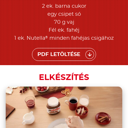
2 ek. barna cukor
egy csipet só
70 g vaj
Fél ek. fahéj
®
1 ek. Nutella
minden fahéjas csigához
PDF LETÖLTÉSE
ELKÉSZÍTÉS