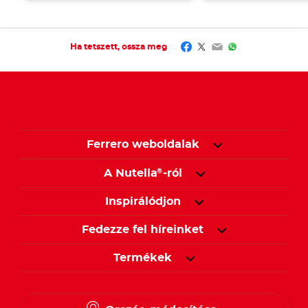
Facebook
Twitter
Email
WhatsApp
Ha tetszett, ossza meg
Ferrero weboldalak
A Nutella
-ról
®
Inspirálódjon
Fedezze fel híreinket
Termékek