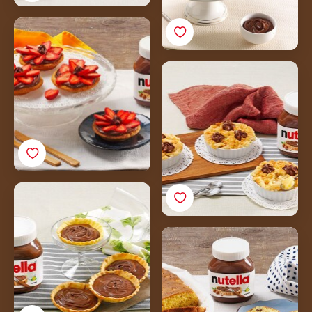
Mini tart Nutella®-val és
eperrel
Almás crumble
Nutella®-val
Nutella® tart
Briós szeletek Nutella®-
val és kandírozott
citrusfélékkel