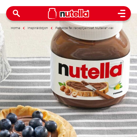
Open 
Home
Inspirálódjon
Fedezze fel receptjeinket Nutella
®
-val