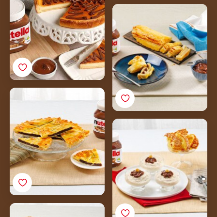
Gyümölcstekercs
Nutella®-val
Leveles tészta Nutella®-
val
Colomba Semifreddo
Nutella®-val
Olasz kuglóf Nutella®-