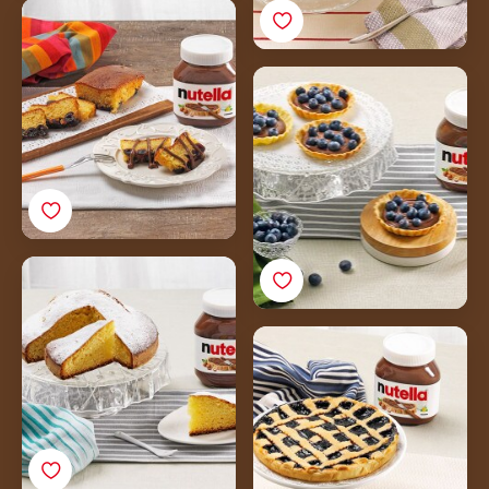
Gyümölcskenyér
Nutella®-val és
cseresznyével
Tartlet Nutella®-val és
áfonyával
Mogyorótorta Nutella®-
val
Tart Nutella®-val és
áfonyával