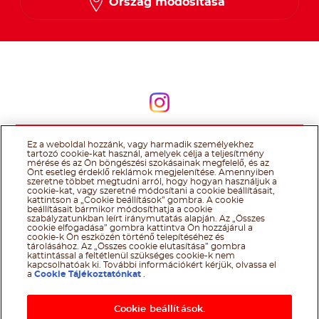
Ország módosítása
Kövessen minket
Kövessen minket
Ez a weboldal hozzánk, vagy harmadik személyekhez
@Ferrero 2026 All rights reserved.
Nutella® cookie tájékoztató
tartozó cookie-kat használ, amelyek célja a teljesítmény
Felhasználás Feltételei
Technikai információk
Impresszum
Ferrero
mérése és az Ön böngészési szokásainak megfelelő, és az
adatkezelési tájékoztató
Önt esetleg érdeklő reklámok megjelenítése. Amennyiben
szeretne többet megtudni arról, hogy hogyan használjuk a
cookie-kat, vagy szeretné módosítani a cookie beállításait,
kattintson a „Cookie beállítások” gombra. A cookie
beállításait bármikor módosíthatja a cookie
szabályzatunkban leírt iránymutatás alapján. Az „Összes
cookie elfogadása” gombra kattintva Ön hozzájárul a
cookie-k Ön eszközén történő telepítéséhez és
tárolásához. Az „Összes cookie elutasítása” gombra
kattintással a feltétlenül szükséges cookie-k nem
kapcsolhatóak ki. További információkért kérjük, olvassa el
a
Cookie Tájékoztatónkat
.
Cookie beállítások.