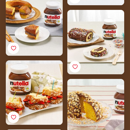
val
Farsangi tekercs
Nutella®-val
Húsvéti colomba torta
Nutella®-val és eperrel
Parrozzo
mandulakéregben
Nutella®-val