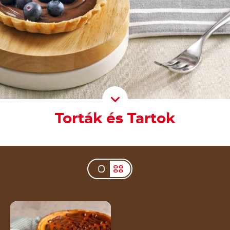
Scroll D
Torták és Tartok
Sajttorta Nutella®-val