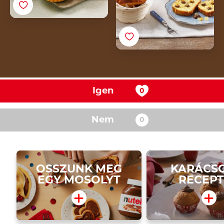
Igen
Nem
OSSZUNK MEG
KARÁCS
EGY MOSOLYT
RECEP