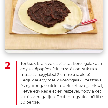
Terítsük ki a leveles tésztát korongalakban
egy sütőpapíros felületre, és öntsük rá a
masszát nagyjából 2 cm-re a széleitől.
Fedjük le egy másik korongalakú tésztával
és nyomogassuk le a széleket az ujjainkkal,
illetve egy kés életlen részével, hogy a két
lap összeragadjon. Ezután tegyük a hűtőbe
30 percre.