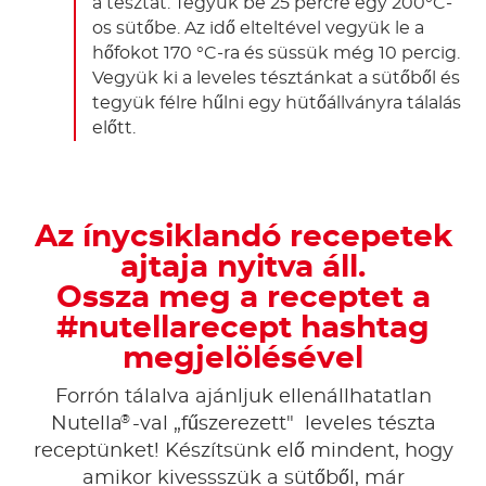
a tésztát. Tegyük be 25 percre egy 200°C-
os sütőbe. Az idő elteltével vegyük le a
hőfokot 170 °C-ra és süssük még 10 percig.
Vegyük ki a leveles tésztánkat a sütőből és
tegyük félre hűlni egy hütőállványra tálalás
előtt.
Az ínycsiklandó recepetek
ajtaja nyitva áll.
Ossza meg a receptet a
#nutellarecept hashtag
megjelölésével
Forrón tálalva ajánljuk ellenállhatatlan
®
Nutella
-val „fűszerezett" leveles tészta
receptünket! Készítsünk elő mindent, hogy
amikor kivessszük a sütőből, már