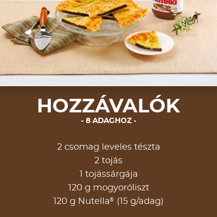
HOZZÁVALÓK
8 ADAGHOZ
2 csomag leveles tészta
2 tojás
1 tojássárgája
120 g mogyoróliszt
®
120 g Nutella
(15 g/adag)