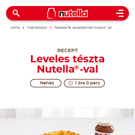
Open 
Home
Inspirálódjon
Fedezze fel receptjeinket Nutella
®
-val
RECEPT
Leveles tészta
Nutella
-val
®
Nehéz
1 óra 0 perc