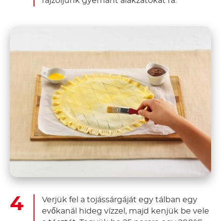
rajzoljunk gyémánt alakzatokat rá.
Verjük fel a tojássárgáját egy tálban egy
evőkanál hideg vízzel, majd kenjük be vele