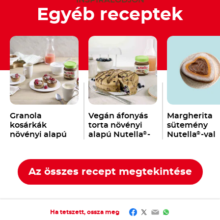
INSPIRÁLÓDJON
Egyéb receptek
Granola
Vegán áfonyás
Margherita
kosárkák
torta növényi
sütemény
növényi alapú
alapú Nutella
-
Nutella
-val
®
®
Nutella
-val
val
®
Az összes recept megtekintése
Facebook
Twitter
Email
WhatsApp
Ha tetszett, ossza meg