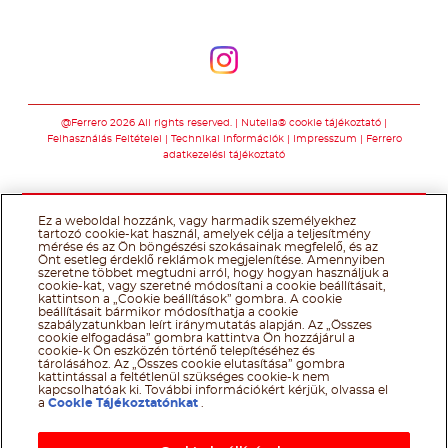
Kövessen minket
Kövessen minket
@Ferrero 2026 All rights reserved.
Nutella® cookie tájékoztató
Felhasználás Feltételei
Technikai információk
Impresszum
Ferrero
adatkezelési tájékoztató
Ez a weboldal hozzánk, vagy harmadik személyekhez
tartozó cookie-kat használ, amelyek célja a teljesítmény
mérése és az Ön böngészési szokásainak megfelelő, és az
Önt esetleg érdeklő reklámok megjelenítése. Amennyiben
szeretne többet megtudni arról, hogy hogyan használjuk a
cookie-kat, vagy szeretné módosítani a cookie beállításait,
kattintson a „Cookie beállítások” gombra. A cookie
beállításait bármikor módosíthatja a cookie
szabályzatunkban leírt iránymutatás alapján. Az „Összes
cookie elfogadása” gombra kattintva Ön hozzájárul a
cookie-k Ön eszközén történő telepítéséhez és
tárolásához. Az „Összes cookie elutasítása” gombra
kattintással a feltétlenül szükséges cookie-k nem
kapcsolhatóak ki. További információkért kérjük, olvassa el
a
Cookie Tájékoztatónkat
.