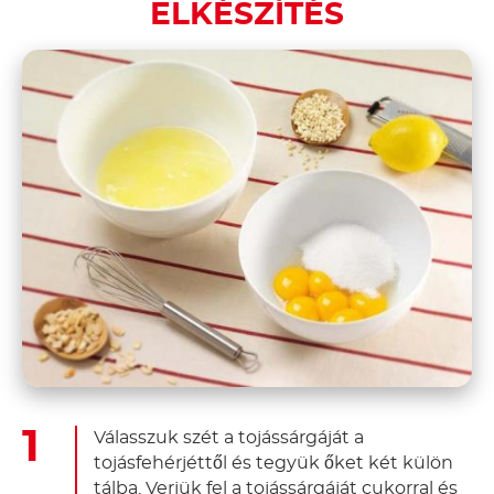
ELKÉSZÍTÉS
Válasszuk szét a tojássárgáját a
tojásfehérjéttől és tegyük őket két külön
tálba. Verjük fel a tojássárgáját cukorral és