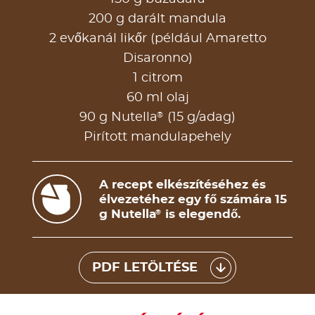
200 g darált mandula
2 evőkanál likőr (például Amaretto
Disaronno)
1 citrom
60 ml olaj
®
90 g Nutella
(15 g/adag)
Pirított mandulapehely
A recept elkészítéséhez és
élvezetéhez egy fő számára 15
g Nutella
is elegendő.
®
PDF LETÖLTÉSE