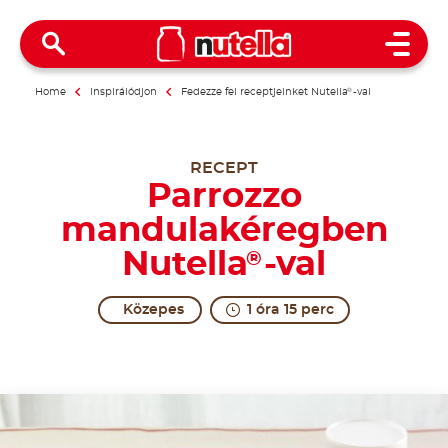
Open 
Home
Inspirálódjon
Fedezze fel receptjeinket Nutella
®
-val
RECEPT
Parrozzo
mandulakéregben
Nutella
-val
®
Közepes
1 óra 15 perc
Slices of excitement.
Parrozzo comes from an ancient peasant recipe cal