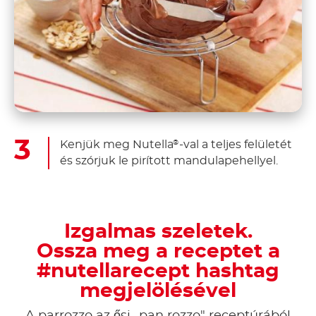
Kenjük meg Nutella
-val a teljes felületét
®
és szórjuk le pirított mandulapehellyel.
Izgalmas szeletek.
Ossza meg a receptet a
#nutellarecept hashtag
megjelölésével
A parrozzo az ősi „pan rozzo" receptúrából