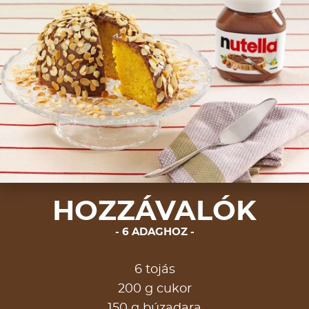
HOZZÁVALÓK
6 ADAGHOZ
6 tojás
200 g cukor
150 g búzadara