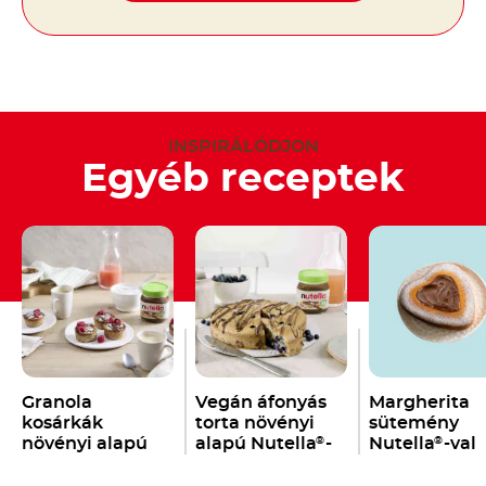
INSPIRÁLÓDJON
Egyéb receptek
Granola
Vegán áfonyás
Margherita
kosárkák
torta növényi
sütemény
növényi alapú
alapú Nutella
-
Nutella
-val
®
®
Nutella
-val
val
®