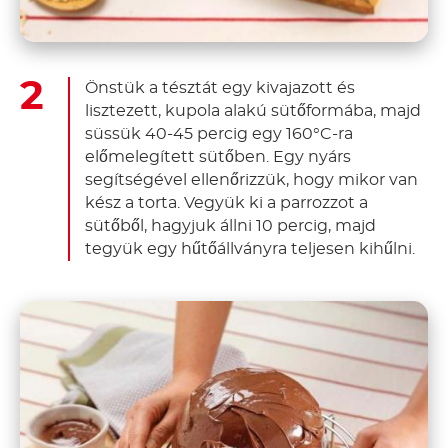
Önstük a tésztát egy kivajazott és
lisztezett, kupola alakú sütőformába, majd
süssük 40-45 percig egy 160°C-ra
előmelegített sütőben. Egy nyárs
segítségével ellenőrizzük, hogy mikor van
kész a torta. Vegyük ki a parrozzot a
sütőből, hagyjuk állni 10 percig, majd
tegyük egy hűtőállványra teljesen kihűlni.