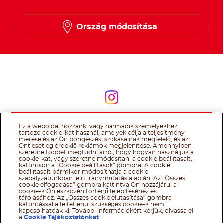
Ország módosítása
Kövessen minket
Kövessen minket
Ez a weboldal hozzánk, vagy harmadik személyekhez
@Ferrero 2026 All rights reserved.
Nutella® cookie tájékoztató
tartozó cookie-kat használ, amelyek célja a teljesítmény
Felhasználás Feltételei
Technikai információk
Impresszum
Ferrero
mérése és az Ön böngészési szokásainak megfelelő, és az
adatkezelési tájékoztató
Önt esetleg érdeklő reklámok megjelenítése. Amennyiben
szeretne többet megtudni arról, hogy hogyan használjuk a
cookie-kat, vagy szeretné módosítani a cookie beállításait,
kattintson a „Cookie beállítások” gombra. A cookie
beállításait bármikor módosíthatja a cookie
szabályzatunkban leírt iránymutatás alapján. Az „Összes
cookie elfogadása” gombra kattintva Ön hozzájárul a
cookie-k Ön eszközén történő telepítéséhez és
tárolásához. Az „Összes cookie elutasítása” gombra
kattintással a feltétlenül szükséges cookie-k nem
kapcsolhatóak ki. További információkért kérjük, olvassa el
a
Cookie Tájékoztatónkat
.