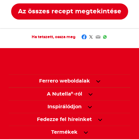
Az összes recept megtekintése
Facebook
Twitter
Email
WhatsApp
Ha tetszett, ossza meg
Ferrero weboldalak
A Nutella
-ról
®
Inspirálódjon
Fedezze fel híreinket
Termékek