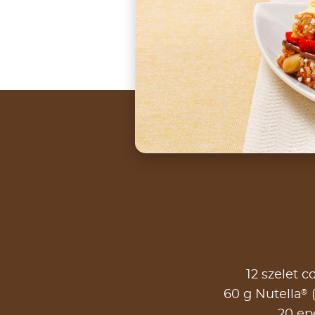
12 szelet 
®
60 g Nutella
(
20 ep