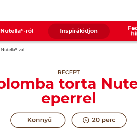
Fed
®
 Nutella
-ról
Inspirálódjon
hí
 Nutella
-val
®
RECEPT
olomba torta Nute
eperrel
Könnyű
20 perc