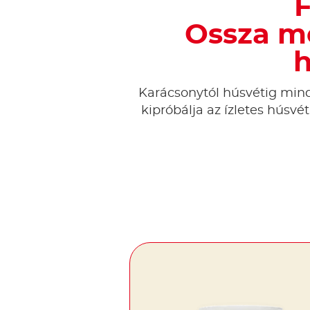
F
Ossza me
h
Karácsonytól húsvétig mi
kipróbálja az ízletes húsvé