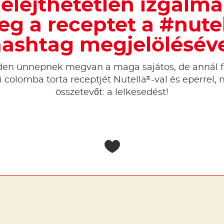
elejthetetlen izgalm
g a receptet a #nute
ashtag megjelölésév
nden ünnepnek megvan a maga sajátos, de annál 
®
ti colomba torta receptjét Nutella
-val és eperrel, 
összetevőt: a lelkesedést!