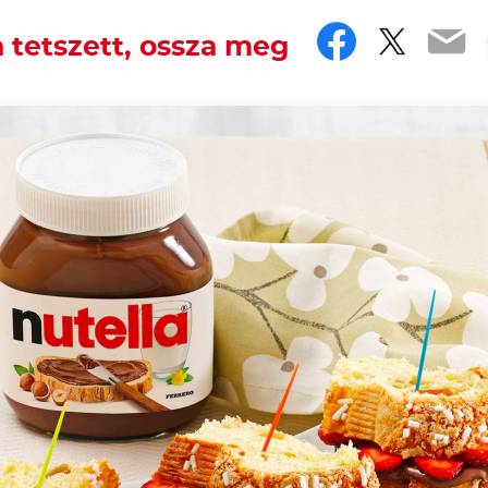
Faceboo
Twitt
Em
 tetszett, ossza meg
!
e, Easter with its best sweet treats. When you make E