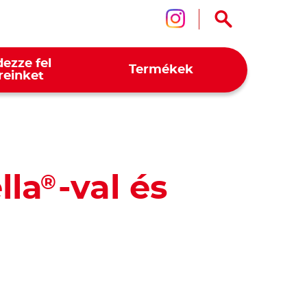
Kövessen mink
ezze fel
Termékek
reinket
lla
-val és
®