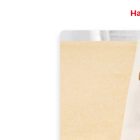
Ha
Excitement in flight
Christmas back hom