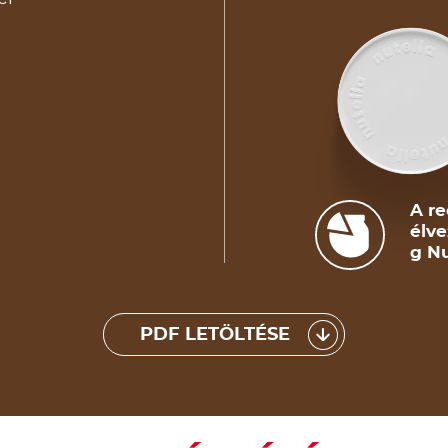
A re
élve
g Nu
PDF LETÖLTÉSE