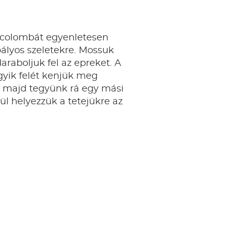
a colombát egyenletesen
ályos szeletekre. Mossuk
raboljuk fel az epreket. A
yik felét kenjük meg
, majd tegyünk rá egy mási
gül helyezzük a tetejükre az