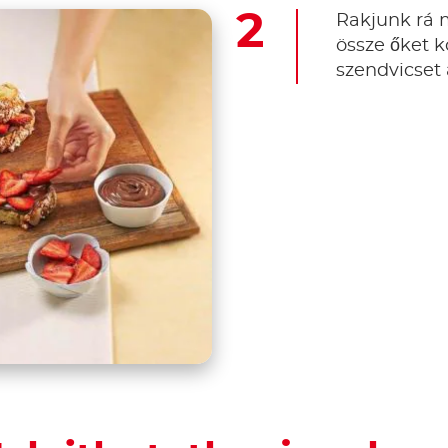
Rakjunk rá m
össze őket k
szendvicset 