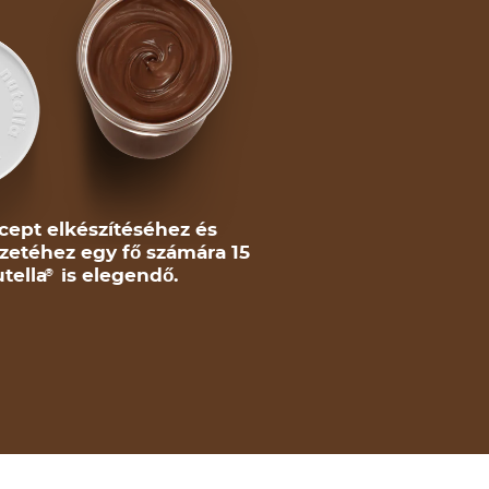
cept elkészítéséhez és
zetéhez egy fő számára 15
tella
is elegendő.
®