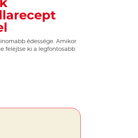
ak
llarecept
el
finomabb édessége. Amikor
ne felejtse ki a legfontosabb