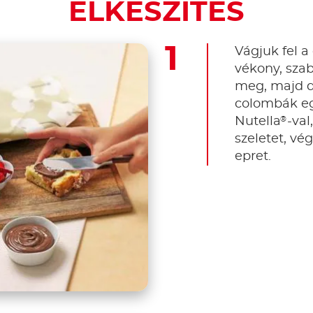
ELKÉSZÍTÉS
Vágjuk fel 
vékony, szab
meg, majd da
colombák eg
®
Nutella
-val
szeletet, vé
epret.