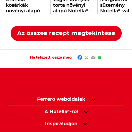
kosárkák
torta növényi
sütemény
növényi alapú
alapú Nutella
-
Nutella
-val
®
®
Nutella
-val
val
®
Az összes recept megtekintése
Facebook
Twitter
Email
WhatsApp
Ha tetszett, ossza meg
Ferrero weboldalak
A Nutella
-ról
®
Inspirálódjon