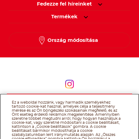
Fedezze fel híreinket
Termékek
Ország módosítása
Kövessen minket
Kövessen minket
Ez a weboldal hozzánk, vagy harmadik személyekhez
@Ferrero 2026 All rights reserved.
Nutella® cookie tájékoztató
tartozó cookie-kat használ, amelyek célja a teljesítmény
Felhasználás Feltételei
Technikai információk
Impresszum
Ferrero
mérése és az Ön böngészési szokásainak megfelelő, és az
adatkezelési tájékoztató
Önt esetleg érdeklő reklámok megjelenítése. Amennyiben
szeretne többet megtudni arról, hogy hogyan használjuk a
cookie-kat, vagy szeretné módosítani a cookie beállításait,
kattintson a „Cookie beállítások” gombra. A cookie
beállításait bármikor módosíthatja a cookie
szabályzatunkban leírt iránymutatás alapján. Az „Összes
cookie elfogadása” gombra kattintva Ön hozzájárul a