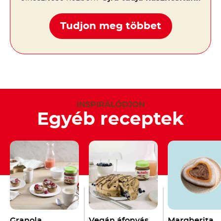
Tudjon meg többet
INSPIRÁLÓDJON
Egyéb receptek
Granola
Vegán áfonyás
Margherita