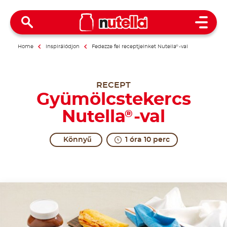
Open 
Home
Inspirálódjon
Fedezze fel receptjeinket Nutella
®
-val
RECEPT
Gyümölcstekercs
Nutella
-val
®
Könnyű
1 óra 10 perc