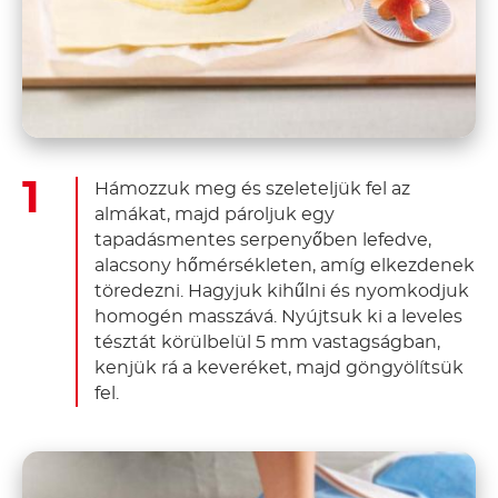
Hámozzuk meg és szeleteljük fel az
almákat, majd pároljuk egy
tapadásmentes serpenyőben lefedve,
alacsony hőmérsékleten, amíg elkezdenek
töredezni. Hagyjuk kihűlni és nyomkodjuk
homogén masszává. Nyújtsuk ki a leveles
tésztát körülbelül 5 mm vastagságban,
kenjük rá a keveréket, majd göngyölítsük
fel.