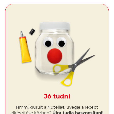
Jó tudni
Hmm, kiürült a Nutella® üvegje a recept
elkészítése közben?
Újra tudja hasznosítani!