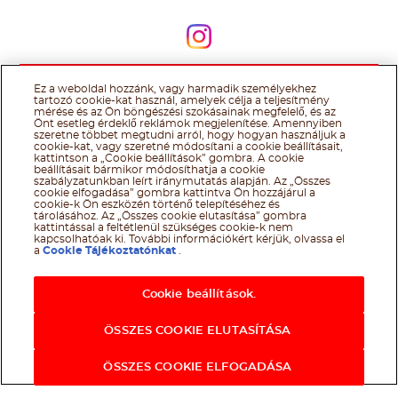
Kövessen minket
Kövessen minket
Ez a weboldal hozzánk, vagy harmadik személyekhez
@Ferrero 2026 All rights reserved.
Nutella® cookie tájékoztató
tartozó cookie-kat használ, amelyek célja a teljesítmény
Felhasználás Feltételei
Technikai információk
Impresszum
Ferrero
mérése és az Ön böngészési szokásainak megfelelő, és az
adatkezelési tájékoztató
Önt esetleg érdeklő reklámok megjelenítése. Amennyiben
szeretne többet megtudni arról, hogy hogyan használjuk a
cookie-kat, vagy szeretné módosítani a cookie beállításait,
kattintson a „Cookie beállítások” gombra. A cookie
beállításait bármikor módosíthatja a cookie
szabályzatunkban leírt iránymutatás alapján. Az „Összes
cookie elfogadása” gombra kattintva Ön hozzájárul a
cookie-k Ön eszközén történő telepítéséhez és
tárolásához. Az „Összes cookie elutasítása” gombra
kattintással a feltétlenül szükséges cookie-k nem
kapcsolhatóak ki. További információkért kérjük, olvassa el
a
Cookie Tájékoztatónkat
.
Cookie beállítások.
ÖSSZES COOKIE ELUTASÍTÁSA
ÖSSZES COOKIE ELFOGADÁSA