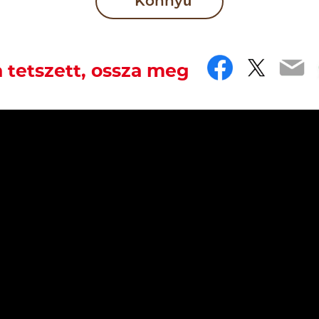
Könnyű
Faceboo
Twitt
Em
 tetszett, ossza meg