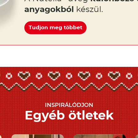
anyagokból
készül.
Tudjon meg többet
INSPIRÁLÓDJON
Egyéb ötletek