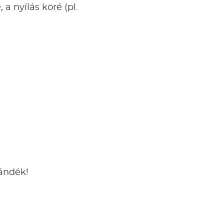
a nyílás köré (pl.
jándék!