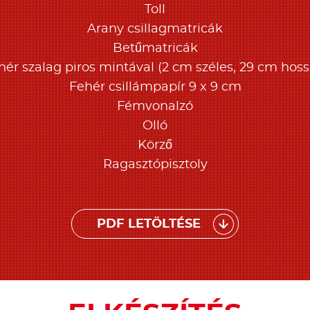
Toll
Arany csillagmatricák
Betűmatricák
hér szalag piros mintával (2 cm széles, 29 cm hoss
Fehér csillámpapír 9 x 9 cm
Fémvonalzó
Olló
Körző
Ragasztópisztoly
PDF LETÖLTÉSE