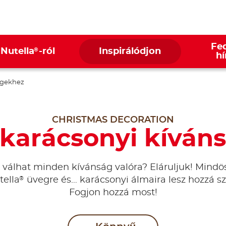
Fed
®
 Nutella
-ról
Inspirálódjon
hí
gekhez
CHRISTMAS DECORATION
karácsonyi kíván
válhat minden kívánság valóra? Eláruljuk! Mindö
®
tella
üvegre és… karácsonyi álmaira lesz hozzá s
Fogjon hozzá most!