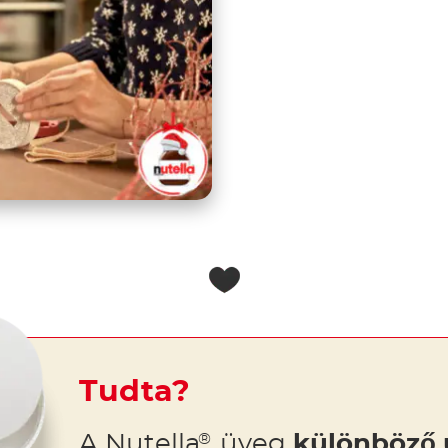
Tudta?
A Nutella
üveg
különböző 
®