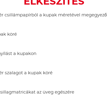
ELKÉSZÍTÉS
hér csillámpapírból a kupak méretével megegyező 
pak köré
nyílást a kupakon
ér szalagot a kupak köré
csillagmatricákat az üveg egészére