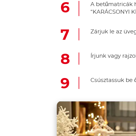
A betűmatricák ha
“KARÁCSONYI K
Zárjuk le az üveg
Írjunk vagy rajz
Csúsztassuk be ő