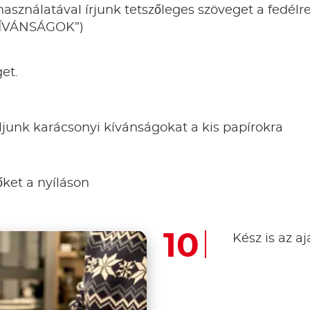
sználatával írjunk tetszőleges szöveget a fedélre, 
ÍVÁNSÁGOK”)
et.
oljunk karácsonyi kívánságokat a kis papírokra
ket a nyíláson
Kész is az a