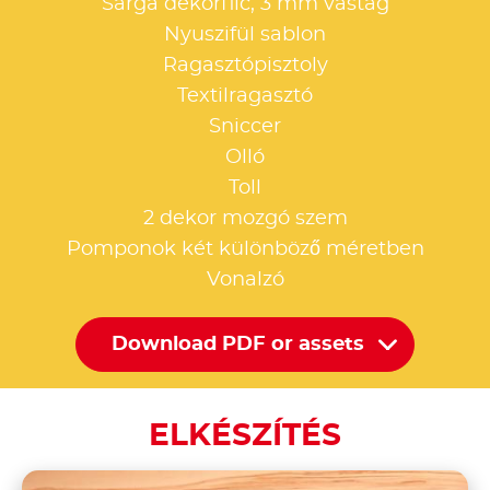
Sárga dekorfilc, 3 mm vastag
Nyuszifül sablon
Ragasztópisztoly
Textilragasztó
Sniccer
Olló
Toll
2 dekor mozgó szem
Pomponok két különböző méretben
Vonalzó
Download PDF or assets
ELKÉSZÍTÉS