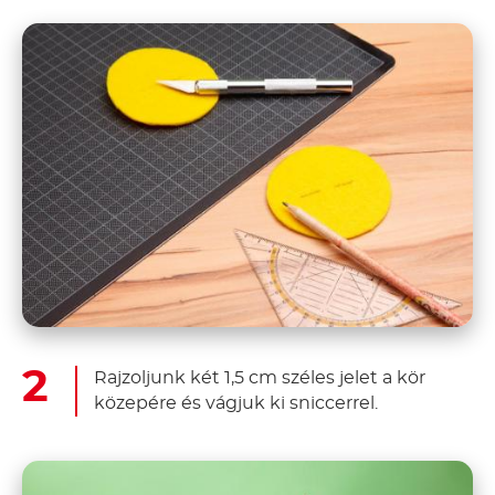
Rajzoljunk két 1,5 cm széles jelet a kör
közepére és vágjuk ki sniccerrel.