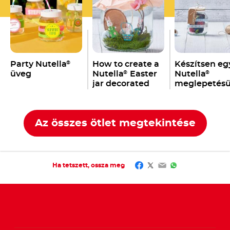
Party Nutella
How to create a
Készítsen eg
®
üveg
Nutella
Easter
Nutella
®
®
jar decorated
meglepetésü
with bunnies,
eggs & co.
Az összes ötlet megtekintése
Facebook
Twitter
Email
WhatsApp
Ha tetszett, ossza meg