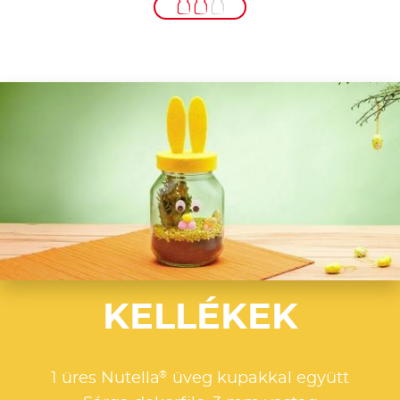
KELLÉKEK
®
1 üres Nutella
üveg kupakkal együtt