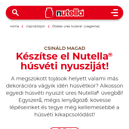
Open 
Home
Inspirálódjon
Ötletek üres Nutella
®
üvegekhez
CSINÁLD MAGAD
Készítse el Nutella
®
húsvéti nyusziját!
A megszokott tojások helyett valami más
dekorációra vágyik idén húsvétkor? Alkosson
®
egyedi húsvéti nyuszit üres Nutella
üvegből!
Egyszerű, mégis lenyűgöző: kövesse
lépéseinket és tegye még kellemesebbé a
húsvéti kikapcsolódást!