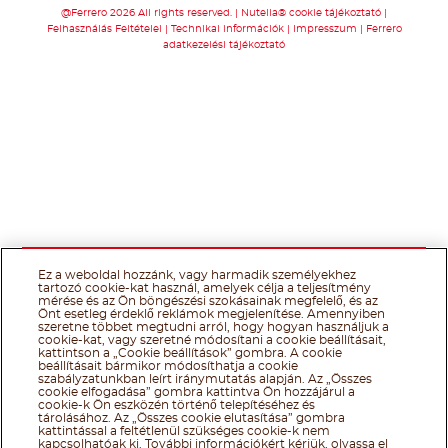
@Ferrero 2026 All rights reserved.
Nutella® cookie tájékoztató
Felhasználás Feltételei
Technikai információk
Impresszum
Ferrero
adatkezelési tájékoztató
Ez a weboldal hozzánk, vagy harmadik személyekhez
tartozó cookie-kat használ, amelyek célja a teljesítmény
mérése és az Ön böngészési szokásainak megfelelő, és az
Önt esetleg érdeklő reklámok megjelenítése. Amennyiben
szeretne többet megtudni arról, hogy hogyan használjuk a
cookie-kat, vagy szeretné módosítani a cookie beállításait,
kattintson a „Cookie beállítások” gombra. A cookie
beállításait bármikor módosíthatja a cookie
szabályzatunkban leírt iránymutatás alapján. Az „Összes
cookie elfogadása” gombra kattintva Ön hozzájárul a
cookie-k Ön eszközén történő telepítéséhez és
tárolásához. Az „Összes cookie elutasítása” gombra
kattintással a feltétlenül szükséges cookie-k nem
kapcsolhatóak ki. További információkért kérjük, olvassa el