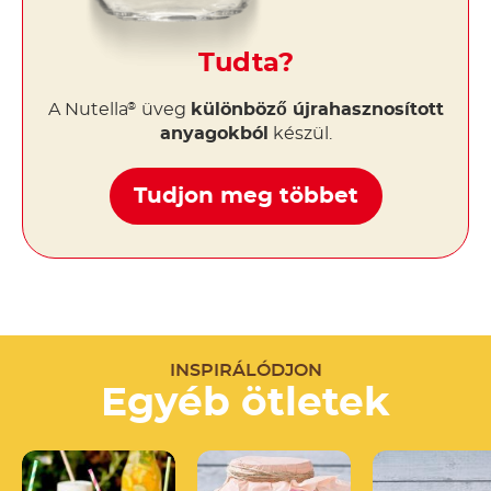
Tudta?
A Nutella
üveg
különböző újrahasznosított
®
anyagokból
készül.
Tudjon meg többet
INSPIRÁLÓDJON
Egyéb ötletek