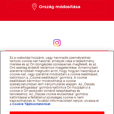
Ország módosítása
Kövessen minket
Kövessen minket
Ez a weboldal hozzánk, vagy harmadik személyekhez
@Ferrero 2026 All rights reserved.
Nutella® cookie tájékoztató
tartozó cookie-kat használ, amelyek célja a teljesítmény
Felhasználás Feltételei
Technikai információk
Impresszum
Ferrero
mérése és az Ön böngészési szokásainak megfelelő, és az
adatkezelési tájékoztató
Önt esetleg érdeklő reklámok megjelenítése. Amennyiben
szeretne többet megtudni arról, hogy hogyan használjuk a
cookie-kat, vagy szeretné módosítani a cookie beállításait,
kattintson a „Cookie beállítások” gombra. A cookie
beállításait bármikor módosíthatja a cookie
szabályzatunkban leírt iránymutatás alapján. Az „Összes
cookie elfogadása” gombra kattintva Ön hozzájárul a
cookie-k Ön eszközén történő telepítéséhez és
tárolásához. Az „Összes cookie elutasítása” gombra
kattintással a feltétlenül szükséges cookie-k nem
kapcsolhatóak ki. További információkért kérjük, olvassa el
a
Cookie Tájékoztatónkat
.