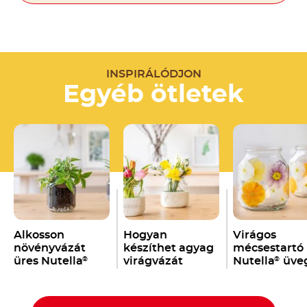
INSPIRÁLÓDJON
Egyéb ötletek
Alkosson
Hogyan
Virágos
növényvázát
készíthet agyag
mécsestartó
üres Nutella
virágvázát
Nutella
üve
®
®
üvegből!
Nutella
®
üvegből?