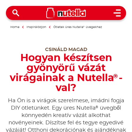
Open 
Home
Inspirálódjon
Ötletek üres Nutella
®
üvegekhez
CSINÁLD MAGAD
Hogyan készítsen
gyönyörű vázát
virágainak a Nutella
-
®
val?
Ha Ön is a virágok szerelmese, imádni fogja
®
DIY ötletünket. Egy üres Nutella
üvegből
könnyedén kreatív vázát alkothat
növényeinek. Díszítse fel és tegye egyedivé
vázáját! Otthoni dekorációnak és ajándéknak