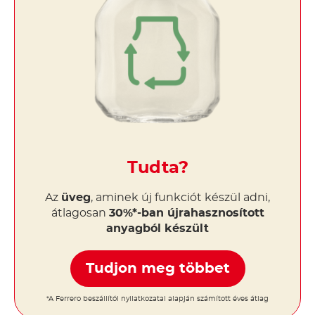
Tudta?
Az
üveg
, aminek új funkciót készül adni,
átlagosan
30%*-ban újrahasznosított
anyagból készült
Tudjon meg többet
*A Ferrero beszállítói nyilatkozatai alapján számított éves átlag