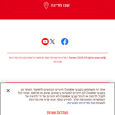
שנו מדינה
Hebrew
עקבו אחרינו
עקבו אחרינו facebook
עקבו אחרינו twitter
עקבו אחרינו youtube
@Ferrero 2026 All rights reserved.
מדיניות עוגיות
תנאי שימוש
דרישות טכניות
מדיניות
פרטיות
אתר זה משתמש בקובצי Cookie חיוניים הנחוצים לתפקוד האתר וכן
בקובצי Cookie לא חיוניים למטרות ביצועים, שיווק או פרסום. אתה יכול
לקבל, לדחות או לנהל קובצי Cookie לא חיוניים על ידי לחיצה על
האפשרות המועדפת עליך. למידע נוסף, אנא קרא את מדיניות
העוגיות.
את מדיניות העוגיות.
הגדרות עוגיות