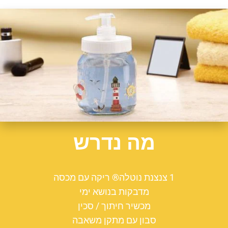
מה נדרש
1 צנצנת נוטלה® ריקה עם מכסה
מדבקות בנושא ימי
מכשיר חיתוך / סכין
סבון עם מתקן משאבה