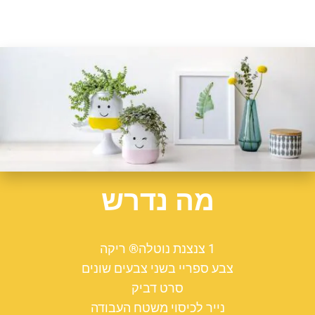
מה נדרש
1 צנצנת נוטלה® ריקה
צבע ספריי בשני צבעים שונים
סרט דביק
נייר לכיסוי משטח העבודה