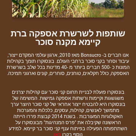
שותפות לשרשרת אספקה ברת
קיימא מקנה סוכר
אנו חברים ב- Bonsucro מאז 2010, ארגון עולמי המקדם ייצור,
עיבוד וסחר בקני סוכר ברחבי העולם. בונסוקרו תומך בקהילות
המונות כ -500 חברים ביותר מ -40 מדינות בכל שלב בשרשרת
האספקה, כולל חקלאים, טוחנים, סוחרים, קונים וארגוני תמיכה.
בונסוקרו פועלת לבניית תחום קני סוכר עם קהילות יצרנים
משגשגות וקיימות ורשתות אספקה גמישות. המשימה של
בונסוקרו היא להבטיח ייצור אחראי של קני סוכר היוצר ערך
מתמשך לאנשים, קהילות, עסקים, כלכלות והמערכות
האקולוגיות המעורבות . בשנת 2014 קבוצת פררו הייתה
הראשונה שקיבלה את "פרס המנהיגות" מבונסוקרו על
השתתפותה הפעילה בפיתוח ענף קני סוכר בר קיימא. למידע
נוסף בקרו
כאן