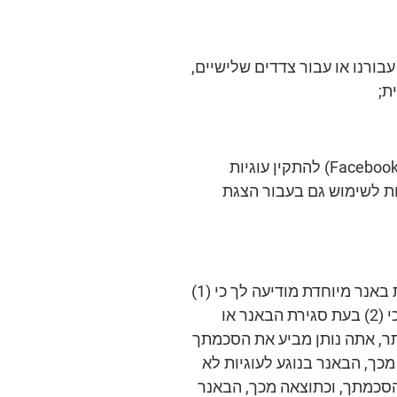
בורנו או עבור צדדים שלישיים,
ת;
עוגיות מדיה חברתית: בנוסף, האתר שלנו מאפשר לרשתות חברתיות מסוימות (למשל, Facebook, Twitter) להתקין עוגיות
ים וניתנות לשימוש גם בעבור הצגת
כל עוגיות אלו יותקנו רק בקבלת הסכמתך מראש. מסיבה זו, כאשר אתה ניגש לאתר שלנו, מודעת באנר מיוחדת מודיעה לך כי (1)
האתר שלנו משתמש בעוגיות אנליטיות, מתאר ומיקוד מחדש, השייכות לנו או לצדדים שלישיים וכי (2) בעת סגירת הבאנר או
תר, אתה נותן מביע את הסכמתך
מכך, הבאנר בנוגע לעוגיות לא
 הסכמתך, וכתוצאה מכך, הבאנר