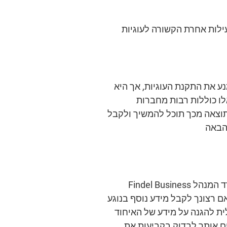
עילות אחרת הקשורה לעוגיות
 את התקנת העוגיות, אך היא
ו כוללות רבות מחברות
כתוצאה מכך תוכל להמשיך ולקבל
 הבאה
עיבוד המידע האישי של המשתמשים מתבצע על ידי Ferrero International S.A. ביחד עם המשרד המנהל Findel Business
Complexe B, Rue de Trèves, L-2632 FI כמנהלת המידע (data controller). באם רצונך לקבל מידע נוסף בנוגע
ת להגנה על מידע של האיחוד
ים אותך לבדוק בקביעות את