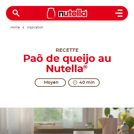
Open 
Home
Inspiration
RECETTE
Paõ de queijo au
Nutella
®
Moyen
40 min