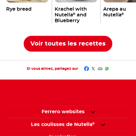
Rye bread
Krachel with
Arepa au
Nutella
and
Nutella
®
®
Blueberry
Voir toutes les recettes
Facebook
Twitter
Email
WhatsApp
Si vous aimez, partagez sur
Ferrero websites
Les coulisses de Nutella
®