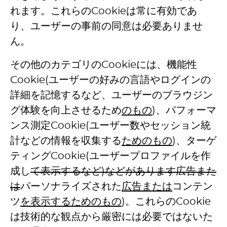
れます。これらのCookieは常に有効であ
り、ユーザーの事前の同意は必要ありませ
ん。
その他のカテゴリのCookieには、機能性
Cookie(ユーザーの好みの言語やログインの
詳細を記憶するなど、ユーザーのブラウジン
グ体験を向上させるため
のもの
)、パフォーマ
ンス測定Cookie(ユーザー数やセッション統
計などの情報を収集する
た
めのもの
)、ターゲ
ティングCookie(ユーザープロファイルを作
成し
て表示するなど
)
などがあります広告また
は
パーソナライズされた
広告または
コンテン
ツ
を表示するためのもの
)。これらのCookie
は技術的な観点から厳密には必要ではないた