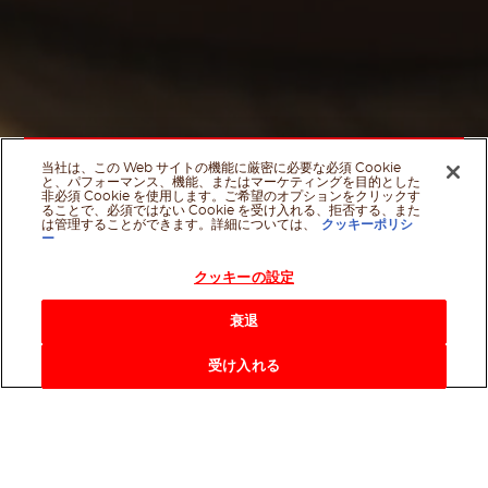
当社は、この Web サイトの機能に厳密に必要な必須 Cookie
と、パフォーマンス、機能、またはマーケティングを目的とした
非必須 Cookie を使用します。ご希望のオプションをクリックす
ることで、必須ではない Cookie を受け入れる、拒否する、また
は管理することができます。詳細については、
クッキーポリシ
ー
クッキーの設定
衰退
Scroll Dow
Facebook
Twitter
Email
シェアはこちら
受け入れる
ヌテラ®のストーリーは、細部へのこだわり
と情熱の結晶です。ぜひ今まで見たことがな
いNutella
®
の世界を体感してください。