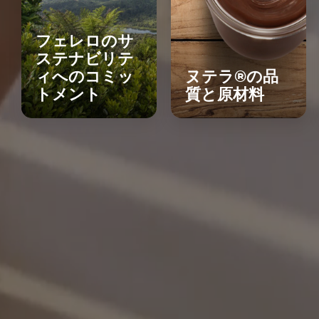
フェレロのサ
ステナビリテ
ィへのコミッ
ヌテラ®の品
トメント
質と原材料