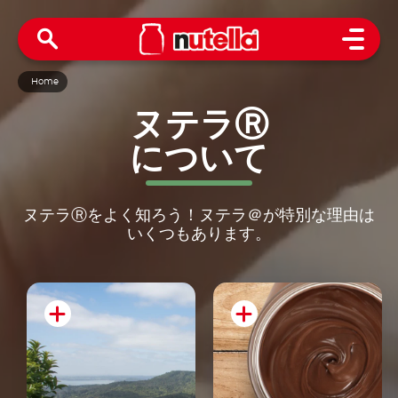
Open 
Home
ヌテラⓇ
について
ヌテラⓇをよく知ろう！ヌテラ＠が特別な理由は
いくつもあります。