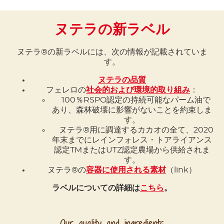
ヌテラの新ラベル
ヌテラ®の新ラベルには、次の情報が記載されていま
す。
ヌテラの品質
フェレロの
社会的および環境的取り組み
：
100％RSPO認定の持続可能なパーム油で
あり、森林破壊に影響がないことを約束しま
す。
ヌテラ®用に調達するカカオの全て、2020
年末までにレインフォレス・トアライアンス
認定TMまたはUTZ認定農場から供給されま
す。
ヌテラ®の
容器に使用される素材
（link）
ラベルについての詳細は
こちら
。
Our quality and ingredients