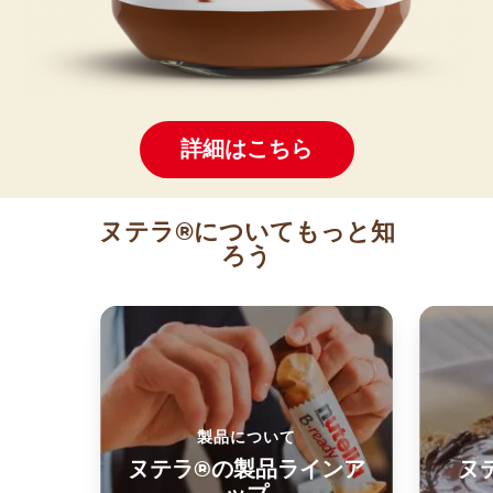
詳細はこちら
ヌテラ®についてもっと知
ろう
製品について
ヌテラ®の製品ラインア
ヌ