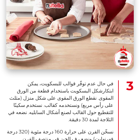
في حال عدم توفّر قوالب للبسكويت، يمكن
ابتكارشكل البسكويت باستخدام قطعة من الورق
المقوى. نقطع الورق المقوى على شكل منزل (مثلث
على رأس مربع) ونستخدمه كقالب. نستخدم سكينًا
للتقطيع حول القالب لصنع أشكال السابليه. نضعه في
الثلاجة لمدة 30 دقيقة.
نسخّن الفرن على حرارة 160 درجة مئوية (320 درجة
فهرنهايت) ونضع رف الخبز في منتصف الفرن.