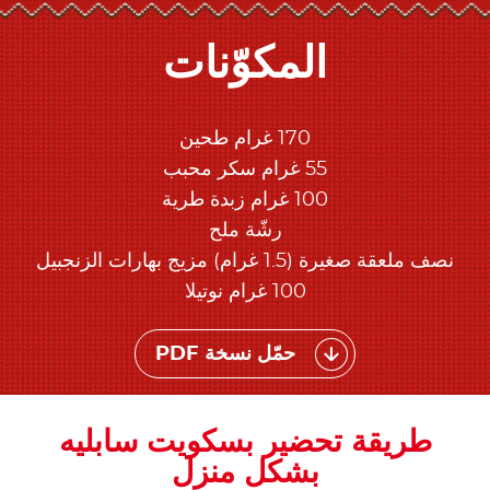
المكوّنات
170 غرام طحين
55 غرام سكر محبب
100 غرام زبدة طرية
رشّة ملح
نصف ملعقة صغيرة (1.5 غرام) مزيج بهارات الزنجبيل
100 غرام نوتيلا
حمّل نسخة PDF
طريقة تحضير بسكويت سابليه
بشكل منزل