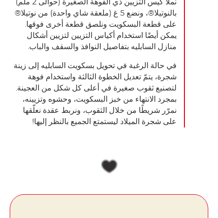
نملأ كيس التزيين ذي الفوهة الصغيرة (حوالى 2 ملم)
بالنوتيلا®، ونضع 5 غ (ملعقة شاي واحدة) من نوتيلا®
على قطعة البسكويت ونلصق قطعة أخرى فوقها.
يمكن أيضًا استخدام أكياس التزيين لتزيين أشكال
منازل السابليه بتفاصيل النوافذ والسقف والباب.
في حالة الرغبة في تحويل بسكويت السابليه إلى زينة
شجرة، يتمّ تعديل الخطوة الثالثة واستخدام فوهة
لتصنيع ثقوب صغيرة في أعلى كل شكل من العجينة.
بمجرد الانتهاء من خبز البسكويت، وحشوه وتزيينه،
نمرّر شريطًا من خلال الثقوب، ونربط عقدة نعلّقها
على شجرة الميلاد ليستمتع الجميع بالنظر إليها!