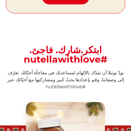
ابتكر.شارك. فاجئ.
#nutellawithlove
تودّ نوتيلا أن تمدّك بالإلهام لمساعدتك في مفاجأة أحبّائك. تعرّف
إلى وصفاتنا، وقم بإعدادها بحبّ كبير ومشاركتها مع أحبّائك عبر
#nutellawithlove