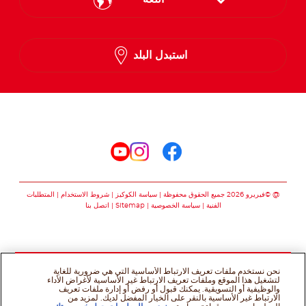
English
استبدل البلد
Arabic
تابعنا على
تابعنا على facebook
تابعنا على instagram
تابعنا على youtube
@ ©فيريرو 2026 جميع الحقوق محفوظة
سياسة الكوكيز
شروط الاستخدام
المتطلبات
الفنية
سياسة الخصوصية
Sitemap
اتصل بنا
نحن نستخدم ملفات تعريف الارتباط الأساسية التي هي ضرورية للغاية
لتشغيل هذا الموقع وملفات تعريف الارتباط غير الأساسية لأغراض الأداء
والوظيفية أو التسويقية. يمكنك قبول أو رفض أو إدارة ملفات تعريف
الارتباط غير الأساسية بالنقر على الخيار المفضل لديك. لمزيد من