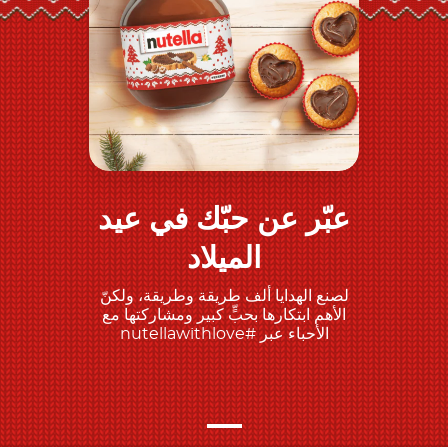
عبّر عن حبّك في عيد
اكتشف المزيد
الميلاد
لصنع الهدايا ألف طريقة وطريقة، ولكنّ
الأهم ابتكارها بحبٍّ كبير ومشاركتها مع
الأحباء عبر #nutellawithlove