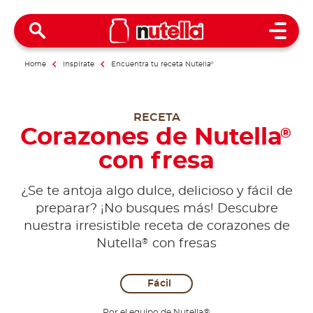
Open 
Home
Inspírate
Encuentra tu receta Nutella
®
RECETA
Corazones de Nutella
®
con fresa
¿Se te antoja algo dulce, delicioso y fácil de
preparar? ¡No busques más! Descubre
nuestra irresistible receta de corazones de
®
Nutella
con fresas
Fácil
Por el equipo de Nutella®