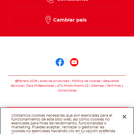
Cambiar país
Síguenos en
Síguenos en face
Síguenos en y
@Ferrero 2026
Aviso de privacidad
Política de cookies
Requisitos
técnicos
Para Profesionales
ATO Photo Promo 23
Sitemap
Términos y
Condiciones
Utilizamos cookies necesarias que son esenciales para el
funcionamiento de este sitio web, así como cookies no
esenciales para fines de rendimiento, funcionalidad o
marketing. Puedes aceptar, rechazar o gestionar las
cookies no esenciales haciendo clic en tu opción preferida.
Asistente de recetas