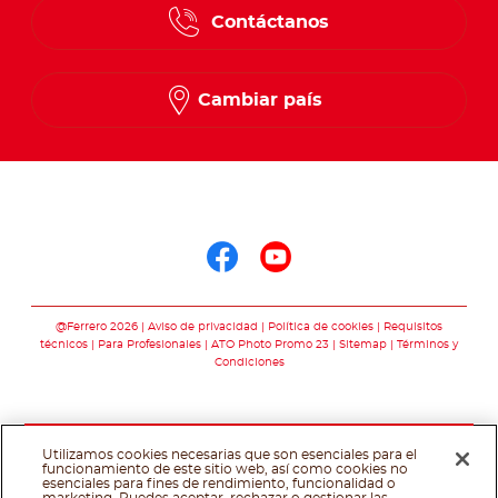
Contáctanos
Cambiar país
Síguenos en
Síguenos en face
Síguenos en y
@Ferrero 2026
Aviso de privacidad
Política de cookies
Requisitos
técnicos
Para Profesionales
ATO Photo Promo 23
Sitemap
Términos y
Condiciones
Utilizamos cookies necesarias que son esenciales para el
funcionamiento de este sitio web, así como cookies no
esenciales para fines de rendimiento, funcionalidad o