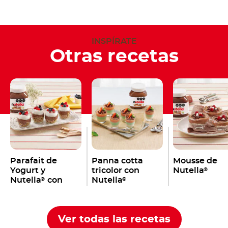
INSPÍRATE
Otras recetas
Parafait de
Panna cotta
Mousse de
Yogurt y
tricolor con
Nutella
®
Nutella
con
Nutella
®
®
granola
Ver todas las recetas