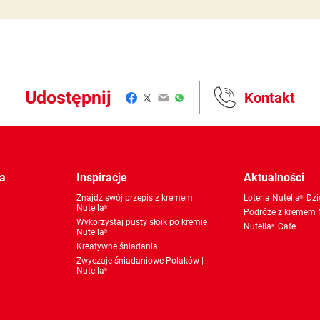
Udostępnij
Kontakt
Facebook
Twitter
Email
WhatsApp
a
Inspiracje
Aktualności
Znajdź swój przepis z kremem
Loteria Nutella
Dzi
®
Nutella
®
Podróże z kremem 
®
Wykorzystaj pusty słoik po kremie
Nutella
Cafe
®
®
Nutella
®
Kreatywne śniadania
Zwyczaje śniadaniowe Polaków |
Nutella
®