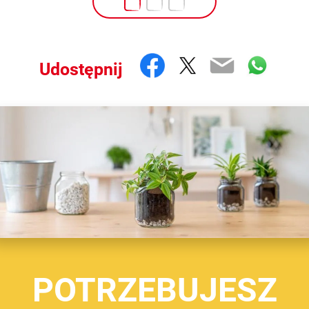
Facebook
Twitter
Email
What
Udostępnij
POTRZEBUJESZ