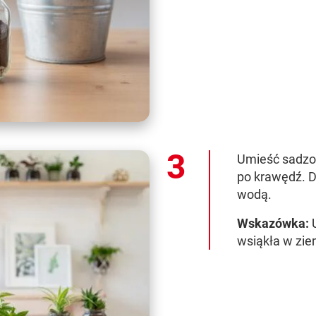
Umieść sadzon
po krawędź. De
wodą.
Wskazówka:
wsiąkła w zie