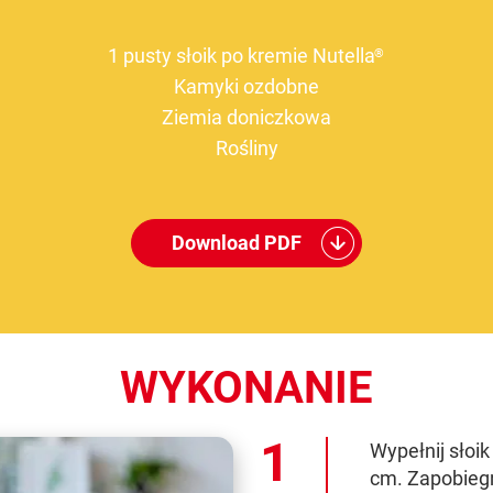
1 pusty słoik po kremie Nutella
®
Kamyki ozdobne
Ziemia doniczkowa
Rośliny
Download PDF
WYKONANIE
Wypełnij słoi
cm. Zapobieg