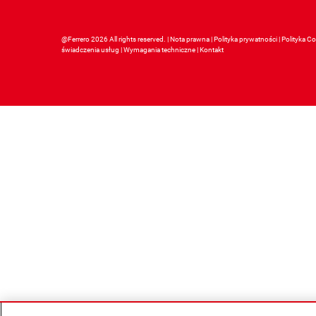
@Ferrero 2026 All rights reserved.
Nota prawna
Polityka prywatności
Polityka C
świadczenia usług
Wymagania techniczne
Kontakt