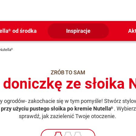
ella
od środka
Inspiracje
Ak
®
Nutella
®
ZRÓB TO SAM
 doniczkę ze słoika N
cy ogrodów- zakochacie się w tym pomyśle! Stwórz styl
 przy użyciu pustego słoika po kremie Nutella
. Wybierz 
®
sprawdź, jak zazielenić Twoje otoczenie.