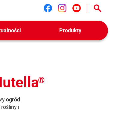
Śledź nas na facebook
Śledź nas na instag
Śledź nas na yo
tualności
Produkty
utella
®
owy
ogród
rośliny i