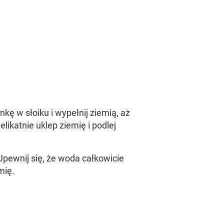
kę w słoiku i wypełnij ziemią, aż
likatnie uklep ziemię i podlej
Upewnij się, że woda całkowicie
mię.