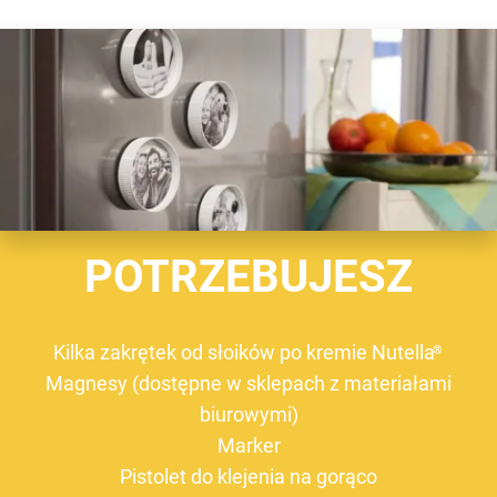
POTRZEBUJESZ
Kilka zakrętek od słoików po kremie Nutella
®
Magnesy (dostępne w sklepach z materiałami
biurowymi)
Marker
Pistolet do klejenia na gorąco