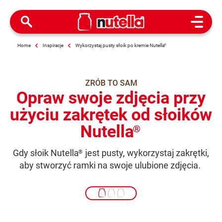
Open M
Home
Inspiracje
Wykorzystaj pusty słoik po kremie Nutella
®
ZRÓB TO SAM
Opraw swoje zdjęcia przy
użyciu zakrętek od słoików
Nutella
®
Gdy słoik Nutella
jest pusty, wykorzystaj zakrętki,
®
aby stworzyć ramki na swoje ulubione zdjęcia.