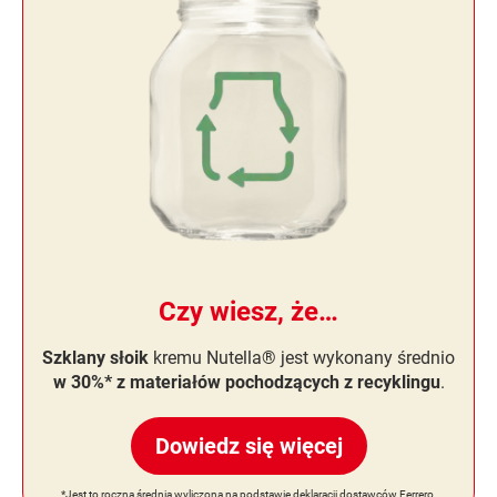
Czy wiesz, że…
Szklany słoik
kremu Nutella® jest wykonany średnio
w 30%* z materiałów pochodzących z recyklingu
.
Dowiedz się więcej
*Jest to roczna średnia wyliczona na podstawie deklaracji dostawców Ferrero.