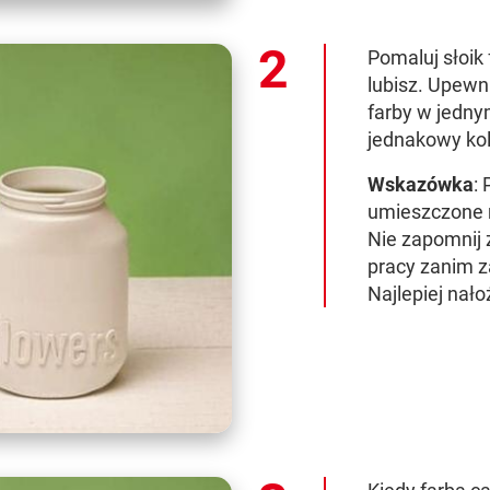
Pomaluj słoik 
lubisz. Upewni
farby w jedny
jednakowy kolo
Wskazówka
:
umieszczone n
Nie zapomnij 
pracy zanim z
Najlepiej nało