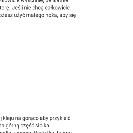
łkowicie wyschnie, delikatnie
iterę. Jeśli nie chcą całkowicie
możesz użyć małego noża, aby się
 kleju na gorąco aby przykleić
na górną część słoika i
edle uznania. Wstążka, taśma,