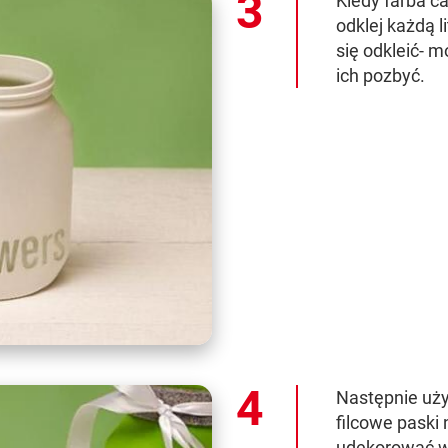
Kiedy farba ca
odklej każdą l
się odkleić- 
ich pozbyć.
Następnie użyj
filcowe paski 
udekorować w