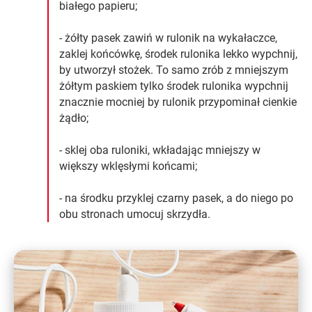
białego papieru;
- żółty pasek zawiń w rulonik na wykałaczce,
zaklej końcówkę, środek rulonika lekko wypchnij,
by utworzył stożek. To samo zrób z mniejszym
żółtym paskiem tylko środek rulonika wypchnij
znacznie mocniej by rulonik przypominał cienkie
żądło;
- sklej oba ruloniki, wkładając mniejszy w
większy wklęsłymi końcami;
- na środku przyklej czarny pasek, a do niego po
obu stronach umocuj skrzydła.