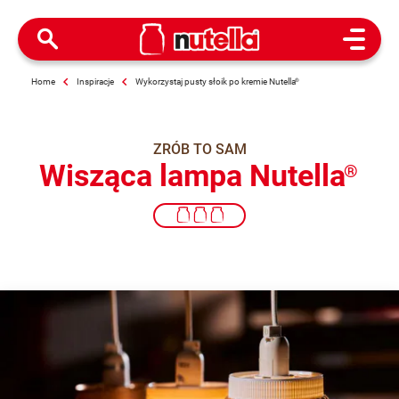
Open M
Home
Inspiracje
Wykorzystaj pusty słoik po kremie Nutella
®
ZRÓB TO SAM
Wisząca lampa Nutella
®