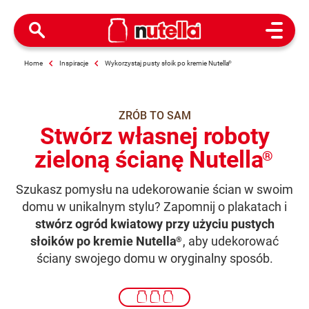
Open M
Home
Inspiracje
Wykorzystaj pusty słoik po kremie Nutella
®
ZRÓB TO SAM
Stwórz własnej roboty
zieloną ścianę Nutella
®
Szukasz pomysłu na udekorowanie ścian w swoim
domu w unikalnym stylu? Zapomnij o plakatach i
stwórz ogród kwiatowy przy użyciu pustych
słoików po kremie Nutella
, aby udekorować
®
ściany swojego domu w oryginalny sposób.