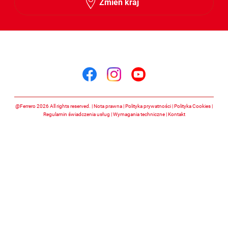
Zmień kraj
Śledź nas na
Śledź nas na facebook
Śledź nas na insta
Śledź nas na y
@Ferrero 2026 All rights reserved.
Nota prawna
Polityka prywatności
Polityka Cookies
Regulamin świadczenia usług
Wymagania techniczne
Kontakt