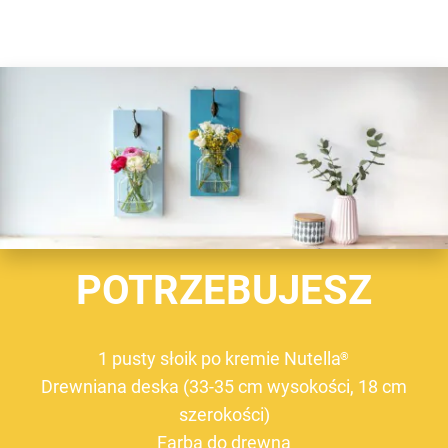
POTRZEBUJESZ
1 pusty słoik po kremie Nutella
®
Drewniana deska (33-35 cm wysokości, 18 cm
szerokości)
Farba do drewna