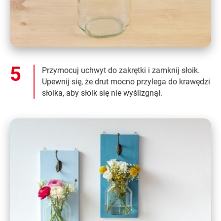
Przymocuj uchwyt do zakrętki i zamknij słoik.
Upewnij się, że drut mocno przylega do krawędzi
słoika, aby słoik się nie wyślizgnął.