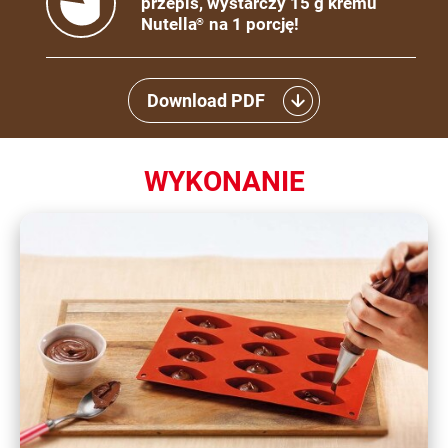
przepis, wystarczy 15 g kremu
Nutella
na 1 porcję!
®
Download PDF
WYKONANIE