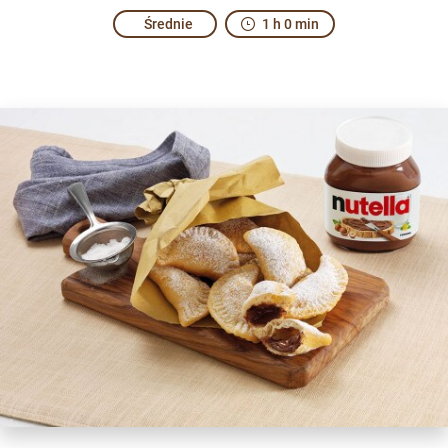
Średnie
1 h 0 min
Good to share.
Share the recipe with the hashtag #nutellarecipe
These golden Fagottini parcels with Nutella
are delicious
®