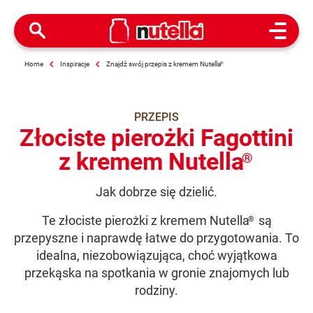
Open M
Home
Inspiracje
Znajdź swój przepis z kremem Nutella
®
PRZEPIS
Złociste pierożki Fagottini
z kremem Nutella
®
Jak dobrze się dzielić.
Te złociste pierożki z kremem Nutella
są
®
przepyszne i naprawdę łatwe do przygotowania. To
idealna, niezobowiązująca, choć wyjątkowa
przekąska na spotkania w gronie znajomych lub
rodziny.