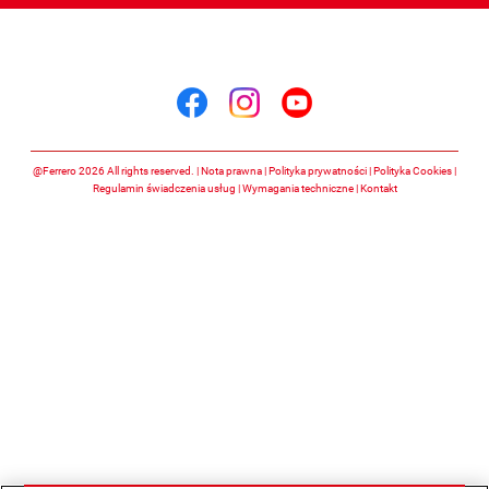
Śledź nas na
Śledź nas na facebook
Śledź nas na insta
Śledź nas na y
@Ferrero 2026 All rights reserved.
Nota prawna
Polityka prywatności
Polityka Cookies
Regulamin świadczenia usług
Wymagania techniczne
Kontakt