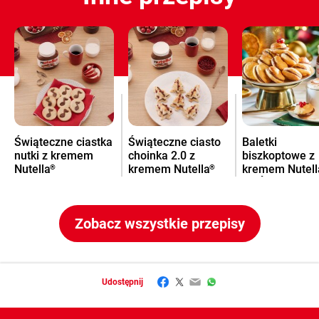
Świąteczne ciastka
Świąteczne ciasto
Baletki
nutki z kremem
choinka 2.0 z
biszkoptowe z
Nutella
kremem Nutella
kremem Nutell
®
®
na Święta
Zobacz wszystkie przepisy
Facebook
Twitter
Email
WhatsApp
Udostępnij