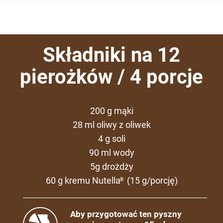
Składniki na 12
pierożków / 4 porcje
200 g mąki
28 ml oliwy z oliwek
4 g soli
90 ml wody
5g drożdży
60 g kremu Nutella
(15 g/porcję)
®
Aby przygotować ten pyszny